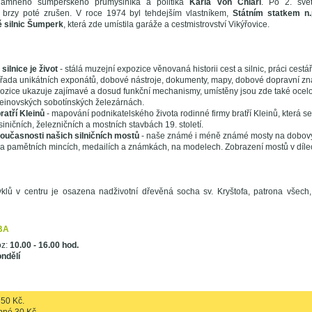
namného šumperského průmyslníka a politika
Karla von Chiari
. Po 2. svě
 brzy poté zrušen. V roce 1974 byl tehdejším vlastníkem,
Státním statkem n
 silnic Šumperk
, která zde umístila garáže a cestmistrovství Vikýřovice.
 silnice je život
- stálá muzejní expozice věnovaná historii cest a silnic, práci cestář
řada unikátních exponátů, dobové nástroje, dokumenty, mapy, dobové dopravní zna
ozice ukazuje zajímavé a dosud funkční mechanismy, umístěny jsou zde také ocel
leinovských sobotínských železárnách.
ratří Kleinů
- mapování podnikatelského života rodinné firmy bratří Kleinů, která 
ničních, železničních a mostních stavbách 19. století.
 současnosti našich silničních mostů
- naše známé i méně známé mosty na dobový
 na pamětních mincích, medailích a známkách, na modelech. Zobrazení mostů v díl
klů v centru je osazena nadživotní dřevěná socha sv. Kryštofa, patrona všech, k
BA
oz:
10.00 - 16.00 hod.
ndělí
 50 Kč.