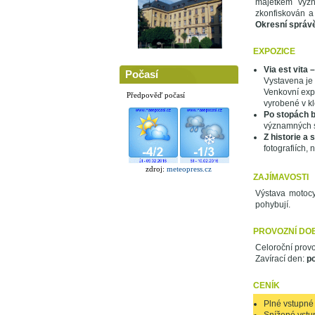
majetkem výz
zkonfiskován a
Okresní správě
EXPOZICE
Via est vita –
Počasí
Vystavena je 
Venkovní exp
Předpověď počasí
vyrobené v k
Po stopách b
významných si
Z historie a
fotografiích,
zdroj:
meteopress.cz
ZAJÍMAVOSTI
Výstava motocy
pohybují.
PROVOZNÍ DO
Celoroční prov
Zavírací den:
po
CENÍK
Plné vstupné