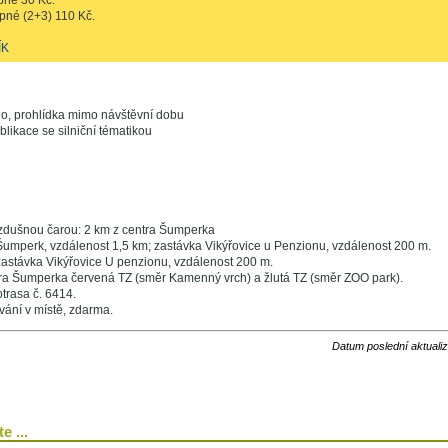
pné 30 Kč.
pné (2+3) 110 Kč.
ÍK
no, prohlídka mimo návštěvní dobu
blikace se silniční tématikou
zdušnou čarou: 2 km z centra Šumperka
Šumperk, vzdálenost 1,5 km; zastávka Vikýřovice u Penzionu, vzdálenost 200 m.
astávka Vikýřovice U penzionu, vzdálenost 200 m.
tra Šumperka červená TZ (směr Kamenný vrch) a žlutá TZ (směr ZOO park).
otrasa č. 6414.
ání v místě, zdarma.
Datum poslední aktuali
e ...