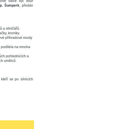
tové válce byl dvůr
.p. Šumperk
, předán
ů a silničářů.
čky, kroniky.
ové příhradové mosty
se podílela na mnoha
ch pohlednicích a
ech umělců.
teří se po silnicích