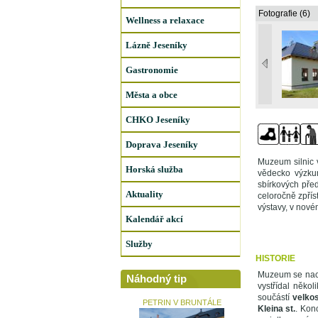
Fotografie (6)
Wellness a relaxace
Lázně Jeseníky
Gastronomie
Města a obce
CHKO Jeseníky
Doprava Jeseníky
Muzeum silnic v
Horská služba
vědecko výzku
sbírkových před
Aktuality
celoročně zpřís
výstavy, v nov
Kalendář akcí
Služby
HISTORIE
Muzeum se nach
Náhodný tip
vystřídal někol
součástí
velko
PETRIN V BRUNTÁLE
Kleina st.
. Kon