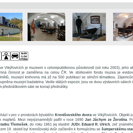
e Vikýřovicích je muzeem s celorepublikovou působností (od roku 2003), jeho akv
mná činnost je zaměřena na celou ČR. Ve sbírkovém fondu muzea je evidov
mětů, muzejní knihovna má již na 500 publikací se silniční tématikou. Zájemcům o
tupněna muzejní badatelna. Vedle stálých expozic jsou ve dvou výstavních sálech 
ém přednáškovém sále se konají přednášky.
ází v pro v prostorách bývalého
Krenišovského dvora
ve Vikýřovicích. Objekt 
ik majitelů. Mezi nejvýznamnější patřil v roce 1690
Jan Jáchym ze Žerotína
. P
statku Třemešek
, do roku 1861 jej vlastnil
JUDr. Eduard R. Ulrich
, zeť známéh
cem 19. století byl Krenišovský dvůr začleněn k formujícímu se
šumperskému sta