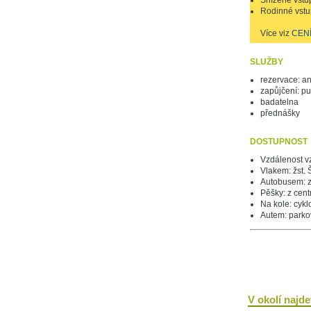
Snížené vstu
Rodinné vstu
Více viz
CEN
SLUŽBY
rezervace: a
zapůjčení: pu
badatelna
přednášky
DOSTUPNOST
Vzdálenost v
Vlakem: žst. 
Autobusem: z
Pěšky: z cen
Na kole: cykl
Autem: parkov
V okolí najdet