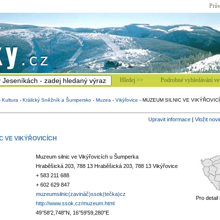
Prův
Hledej >>
Podrobné vyhledávání ve 
-
Kultura
-
Králický Sněžník a Šumpersko
-
Muzea
-
Vikýřovice
-
MUZEUM SILNIC VE VIKÝŘOVIC
Upravit informace
|
Vložit nov
C VE VIKÝŘOVICÍCH
Muzeum silnic ve Vikýřovicích u Šumperka
Hraběšická 203, 788 13 Hraběšická 203, 788 13 Vikýřovice
+ 583 211 688
+ 602 629 847
muzeumsilnic(zavináč)ssok(tečka)cz
Pro detail
http://www.ssok.cz/muzeum.html
49°58'2,748"N, 16°59'59,280"E