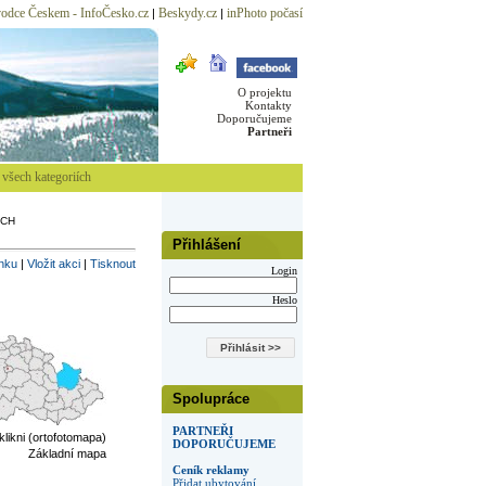
odce Českem - InfoČesko.cz
Beskydy.cz
inPhoto počasí
|
|
O projektu
Kontakty
Doporučujeme
Partneři
všech kategoriích
ÍCH
Přihlášení
inku
|
Vložit akci
|
Tisknout
Login
Heslo
Spolupráce
PARTNEŘI
 klikni (ortofotomapa)
DOPORUČUJEME
Základní mapa
Ceník reklamy
Přidat ubytování