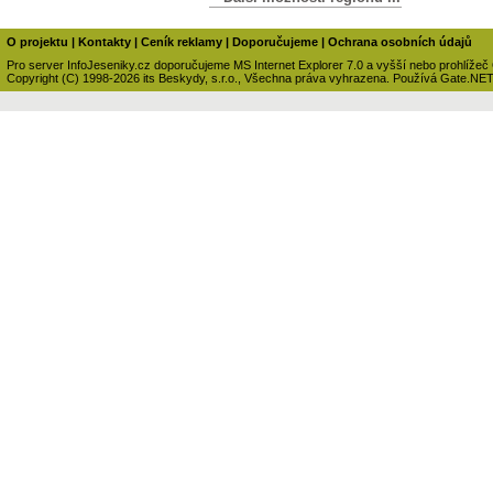
O projektu
|
Kontakty
|
Ceník reklamy
|
Doporučujeme
|
Ochrana osobních údajů
Pro server InfoJeseniky.cz doporučujeme MS Internet Explorer 7.0 a vyšší nebo prohlížeč
Copyright (C) 1998-2026 its Beskydy, s.r.o., Všechna práva vyhrazena. Používá Gate.NE