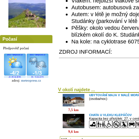
Vlakem: nejbližší vlakové 
Autobusem: autobusová za
Autem: v létě je možný doj
Studánky (parkování v létě
Pěšky: okolo vedou červená
blízkém okolí do K. Studánk
Počasí
Na kole: na cyklotrase 607
Předpověď počasí
ZDROJ INFORMACÍ:
zdroj:
meteopress.cz
V okolí najdete ...
UBYTOVÁNÍ MAJA V MALÉ MOR
(osoba/noc)
7,5 km
CHATA U VLEKU KLEPÁČOV
Kapacita bez přistýlek: 27, v ce
9,6 km