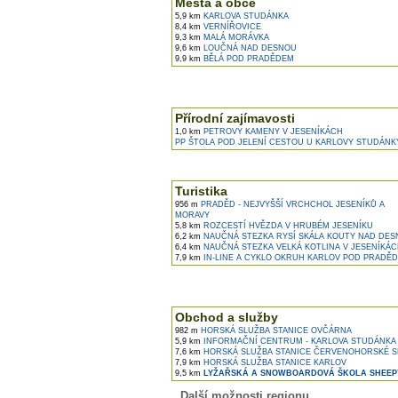
Města a obce
5,9 km
KARLOVA STUDÁNKA
8,4 km
VERNÍŘOVICE
9,3 km
MALÁ MORÁVKA
9,6 km
LOUČNÁ NAD DESNOU
9,9 km
BĚLÁ POD PRADĚDEM
Přírodní zajímavosti
1,0 km
PETROVY KAMENY V JESENÍKÁCH
PP ŠTOLA POD JELENÍ CESTOU U KARLOVY STUDÁNK
Turistika
956 m
PRADĚD - NEJVYŠŠÍ VRCHCHOL JESENÍKŮ A
MORAVY
5,8 km
ROZCESTÍ HVĚZDA V HRUBÉM JESENÍKU
6,2 km
NAUČNÁ STEZKA RYSÍ SKÁLA KOUTY NAD DE
6,4 km
NAUČNÁ STEZKA VELKÁ KOTLINA V JESENÍKÁ
7,9 km
IN-LINE A CYKLO OKRUH KARLOV POD PRADĚ
Obchod a služby
982 m
HORSKÁ SLUŽBA STANICE OVČÁRNA
5,9 km
INFORMAČNÍ CENTRUM - KARLOVA STUDÁNKA
7,6 km
HORSKÁ SLUŽBA STANICE ČERVENOHORSKÉ S
7,9 km
HORSKÁ SLUŽBA STANICE KARLOV
9,5 km
LYŽAŘSKÁ A SNOWBOARDOVÁ ŠKOLA SHEEP
Další možnosti regionu ...