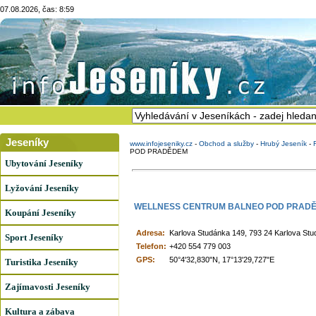
07.08.2026, čas: 8:59
Jeseníky
www.infojeseniky.cz
-
Obchod a služby
-
Hrubý Jeseník
-
POD PRADĚDEM
Ubytování Jeseníky
Lyžování Jeseníky
WELLNESS CENTRUM BALNEO POD PRAD
Koupání Jeseníky
Adresa:
Karlova Studánka 149, 793 24 Karlova St
Sport Jeseníky
Telefon:
+420 554 779 003
GPS:
50°4'32,830"N, 17°13'29,727"E
Turistika Jeseníky
Zajímavosti Jeseníky
Kultura a zábava