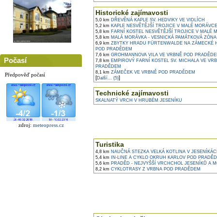
Historické zajímavosti
5,0 km
DŘEVĚNÁ KAPLE SV. HEDVIKY VE VIDLÍCH
5,2 km
KAPLE NESVĚTĚJŠÍ TROJICE V MALÉ MORÁVC
5,8 km
FARNÍ KOSTEL NESVĚTĚJŠÍ TROJICE V MALÉ
5,8 km
MALÁ MORÁVKA - VESNICKÁ PAMÁTKOVÁ ZÓNA
6,9 km
ZBYTKY HRADU FÜRTENWALDE NA ZÁMECKÉ 
POD PRADĚDEM
7,6 km
GROHMANNOVA VILA VE VRBNĚ POD PRADĚD
Počasí
7,8 km
EMPIROVÝ FARNÍ KOSTEL SV. MICHALA VE VR
PRADĚDEM
8,1 km
ZÁMEČEK VE VRBNĚ POD PRADĚDEM
Předpověď počasí
[
]
Další... (5)
Technické zajímavosti
SKALNATÝ VRCH V HRUBÉM JESENÍKU
zdroj:
meteopress.cz
Turistika
4,8 km
NAUČNÁ STEZKA VELKÁ KOTLINA V JESENÍKÁ
5,4 km
IN-LINE A CYKLO OKRUH KARLOV POD PRADĚ
5,6 km
PRADĚD - NEJVYŠŠÍ VRCHCHOL JESENÍKŮ A 
8,2 km
CYKLOTRASY Z VRBNA POD PRADĚDEM