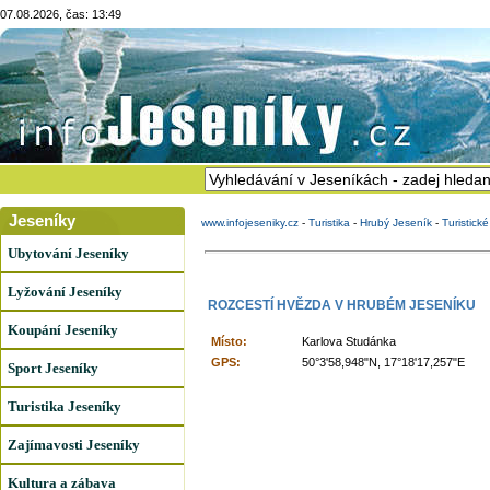
07.08.2026, čas: 13:49
Jeseníky
www.infojeseniky.cz
-
Turistika
-
Hrubý Jeseník
-
Turistick
Ubytování Jeseníky
Lyžování Jeseníky
ROZCESTÍ HVĚZDA V HRUBÉM JESENÍKU
Koupání Jeseníky
Místo:
Karlova Studánka
GPS:
50°3'58,948"N, 17°18'17,257"E
Sport Jeseníky
Turistika Jeseníky
Zajímavosti Jeseníky
Kultura a zábava