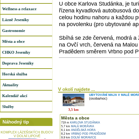
U obce Karlova Studánka, je turi
Wellness a relaxace
řízena kyvadlová autobusová do
celou hodinu nahoru a každou pů
Lázně Jeseníky
na povolenku (pro ubytované ap
Gastronomie
Sbíhá se zde červená, modrá a 
Města a obce
na Ovčí vrch, červená na Malou
Pradědem směrem Vrbno pod P
CHKO Jeseníky
Doprava Jeseníky
Horská služba
Aktuality
V okolí najdete ...
UBYTOVÁNÍ MAJA V MALÉ MOR
Kalendář akcí
(osoba/noc)
Služby
3,5 km
Města a obce
Náhodný tip
719 m
KARLOVA STUDÁNKA
5,7 km
MALÁ MORÁVKA
6,1 km
ANDĚLSKÁ HORA
KOMPLEX LÁZEŇSKÝCH BUDOV
8,2 km
VRBNO POD PRADĚDEM
V DOLNÍ LIPOVÉ
9,9 km
DOLNÍ MORAVICE