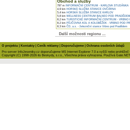
Obchod a služby
797 m
INFORMAČNÍ CENTRUM - KARLOVA STUDÁNKA
4,9 km
HORSKÁ SLUŽBA STANICE OVČÁRNA
5,4 km
HORSKÁ SLUŽBA STANICE KARLOV
5,8 km
WELLNESS CENTRUM BALNEO POD PRADĚDE
8,2 km
TURISTICKÉ INFORMAČNÍ CENTRUM - VRBNO
8,2 km
PŮJČOVNA KOL A KOLOBĚŽEK - VRBNO POD 
8,3 km
ČD, a.s. - železniční stanice Vrbno pod Pradědem
Další možnosti regionu ...
O projektu
|
Kontakty
|
Ceník reklamy
|
Doporučujeme
|
Ochrana osobních údajů
Pro server InfoJeseniky.cz doporučujeme MS Internet Explorer 7.0 a vyšší nebo prohlížeč
Copyright (C) 1998-2026 its Beskydy, s.r.o., Všechna práva vyhrazena. Používá Gate.NE