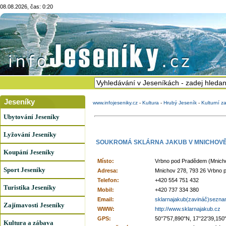
08.08.2026, čas: 0:20
Jeseníky
www.infojeseniky.cz
-
Kultura
-
Hrubý Jeseník
-
Kulturní z
Ubytování Jeseníky
Lyžování Jeseníky
SOUKROMÁ SKLÁRNA JAKUB V MNICHOV
Koupání Jeseníky
Místo:
Vrbno pod Pradědem (Mnich
Sport Jeseníky
Adresa:
Mnichov 278, 793 26 Vrbno
Telefon:
+420 554 751 432
Turistika Jeseníky
Mobil:
+420 737 334 380
Email:
sklarnajakub(zavináč)sezna
Zajímavosti Jeseníky
WWW:
http://www.sklarnajakub.cz
GPS:
50°7'57,890"N, 17°22'39,150
Kultura a zábava