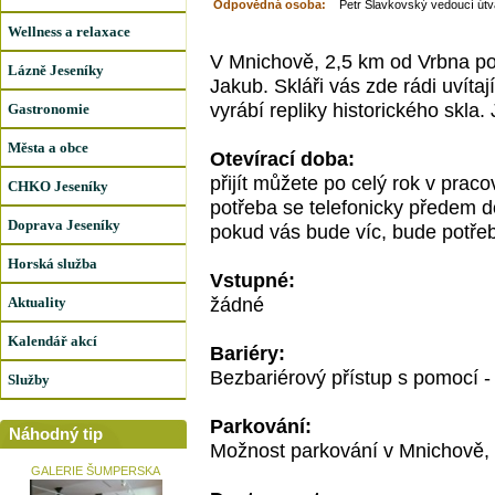
Odpovědná osoba:
Petr Slavkovský vedoucí útv
Wellness a relaxace
V Mnichově, 2,5 km od Vrbna p
Lázně Jeseníky
Jakub. Skláři vás zde rádi uvíta
vyrábí repliky historického skla
Gastronomie
Města a obce
Otevírací doba:
přijít můžete po celý rok v prac
CHKO Jeseníky
potřeba se telefonicky předem d
Doprava Jeseníky
pokud vás bude víc, bude potřeb
Horská služba
Vstupné:
žádné
Aktuality
Kalendář akcí
Bariéry:
Bezbariérový přístup s pomocí -
Služby
Parkování:
Náhodný tip
Možnost parkování v Mnichově, u
GALERIE ŠUMPERSKA