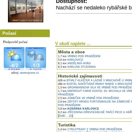
Dostupnost:
Nachází se nedaleko rybářské b
Počasí
Předpověď počasí
V okolí najdete ...
Města a obce
1,7 km
VRBNO POD PRADĚDEM
5,6 km
KARLOVICE
8,1 km
ANDĚLSKÁ HORA
8,3 km
KARLOVA STUDÁNKA
zdroj:
meteopress.cz
Historické zajímavosti
429 m
BÝVALÝ KLÁŠTER A LÁZNĚ V MNICHOVĚ U VRBNA
494 m
KOSTEL NAVŠTÍVENÍ PANNY MARIE V MNICHOV
1,5 km
GROHMANNOVA VILA VE VRBNĚ POD PRADĚD
1,7 km
EMPIROVÝ FARNÍ KOSTEL SV. MICHALA VE VR
PRADĚDEM
2,5 km
ZÁMEČEK VE VRBNĚ POD PRADĚDEM
2,6 km
ZBYTKY HRADU FÜRTENWALDE NA ZÁMECKÉ 
POD PRADĚDEM
5,8 km
KOSÁRNA KARLOVICE
6,2 km
ZŘÍCENINA DŘEVOÚHELNÉ TAVÍCÍ PECE U HE
[
]
Další... (2)
Turistika
1,4 km
CYKLOTRASY Z VRBNA POD PRADĚDEM