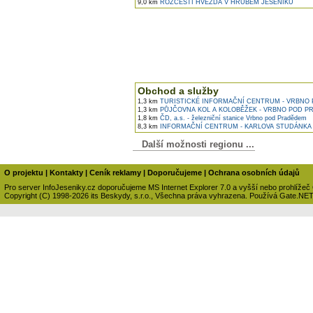
9,0 km
ROZCESTÍ HVĚZDA V HRUBÉM JESENÍKU
Obchod a služby
1,3 km
TURISTICKÉ INFORMAČNÍ CENTRUM - VRBNO
1,3 km
PŮJČOVNA KOL A KOLOBĚŽEK - VRBNO POD 
1,8 km
ČD, a.s. - železniční stanice Vrbno pod Pradědem
8,3 km
INFORMAČNÍ CENTRUM - KARLOVA STUDÁNKA
Další možnosti regionu ...
O projektu
|
Kontakty
|
Ceník reklamy
|
Doporučujeme
|
Ochrana osobních údajů
Pro server InfoJeseniky.cz doporučujeme MS Internet Explorer 7.0 a vyšší nebo prohlížeč
Copyright (C) 1998-2026 its Beskydy, s.r.o., Všechna práva vyhrazena. Používá Gate.NE