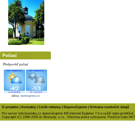
Počasí
Předpověď počasí
zdroj:
meteopress.cz
O projektu
|
Kontakty
|
Ceník reklamy
|
Doporučujeme
|
Ochrana osobních údajů
Pro server InfoJeseniky.cz doporučujeme MS Internet Explorer 7.0 a vyšší nebo prohlížeč
Copyright (C) 1998-2026 its Beskydy, s.r.o., Všechna práva vyhrazena. Používá Gate.NE