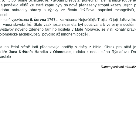
č. p. 75 po rodině Schilderově. Původní přesbytář ponechali, ale na místě roubené 
a poněkud větší. Ze staré kaple byly do nové přeneseny stropní kazety. Jejich
dobu nahradily obrazy s výjevy ze života Ježíšova, poprsími evangelistů,
osob.
vnostně vysvěcena
6. června 1767
a zasvěcena Nejsvětější Trojici. O její další velk
ěji vnuci stavebníků. Stále však ještě nesměla být používána k veřejným účelům
ě výstavby nového zděného farního kostela v Malé Morávce, se v ní konaly prav
 olomoucké arcibiskupství povolilo až mnohem později.
 na čelní stěně lodi představuje anděly s citáty z bible. Obraz pro oltář 
alíře Jana Krištofa Handka z Olomouce
, rodáka z nedalekého Rýmařova. Dn
kostele.
Datum poslední aktuali