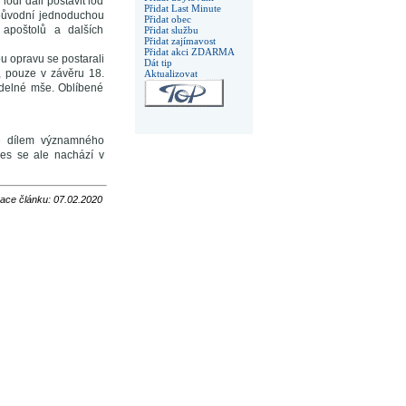
lodi dali postavit loď
Přidat Last Minute
 původní jednoduchou
Přidat obec
 apoštolů a dalších
Přidat službu
Přidat zajímavost
Přidat akci ZDARMA
ou opravu se postarali
Dát tip
, pouze v závěru 18.
Aktualizovat
idelné mše. Oblíbené
je dílem významného
es se ale nachází v
zace článku: 07.02.2020