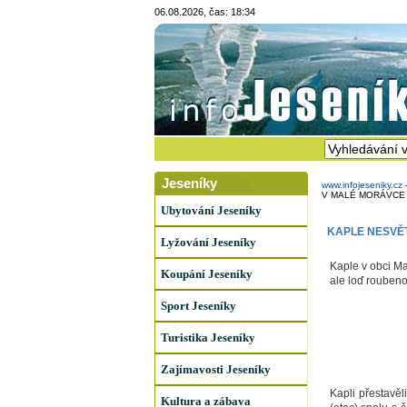
06.08.2026, čas: 18:34
Jeseníky
www.infojeseniky.cz
V MALÉ MORÁVCE
Ubytování Jeseníky
KAPLE NESVĚT
Lyžování Jeseníky
Kaple v obci M
Koupání Jeseníky
ale loď roubeno
Sport Jeseníky
Turistika Jeseníky
Zajímavosti Jeseníky
Kapli přestavěl
Kultura a zábava