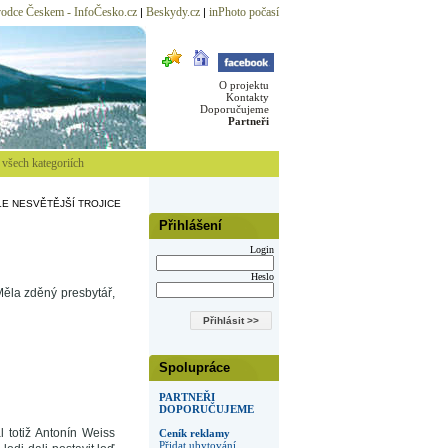
odce Českem - InfoČesko.cz
Beskydy.cz
inPhoto počasí
|
|
O projektu
Kontakty
Doporučujeme
Partneři
všech kategoriích
E NESVĚTĚJŠÍ TROJICE
Přihlášení
Login
Heslo
ěla zděný presbytář,
Spolupráce
PARTNEŘI
DOPORUČUJEME
l totiž Antonín Weiss
Ceník reklamy
Přidat ubytování