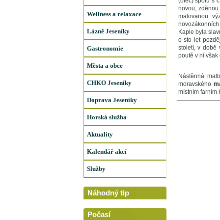
(otec) spolu s 
novou, zděnou 
Wellness a relaxace
malovanou výz
novozákonních 
Lázně Jeseníky
Kaple byla sla
o sto let pozd
století, v dob
Gastronomie
poutě v ní však
Města a obce
Nástěnná malba
CHKO Jeseníky
moravského
m
místním farním 
Doprava Jeseníky
Horská služba
Aktuality
Kalendář akcí
Služby
Náhodný tip
Počasí