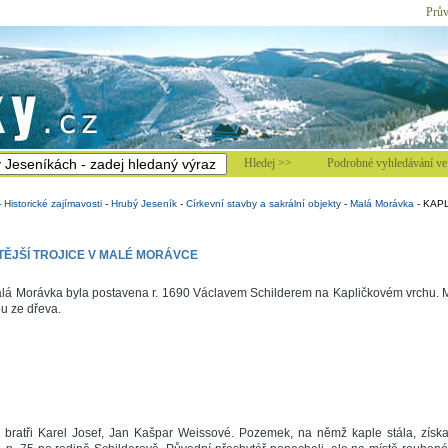
Prův
Hledej >>
Podrobné vyhledávání ve 
-
Historické zajímavosti
-
Hrubý Jeseník
-
Církevní stavby a sakrální objekty
-
Malá Morávka
-
KAPL
ĚJŠÍ TROJICE V MALÉ MORÁVCE
alá Morávka byla postavena r. 1690 Václavem Schilderem na Kapličkovém vrchu. M
u ze dřeva.
i bratři Karel Josef, Jan Kašpar Weissové. Pozemek, na němž kaple stála, získa