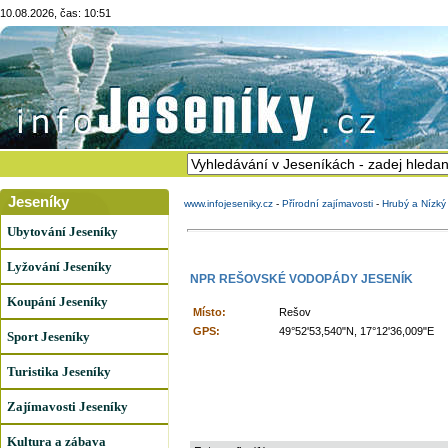
10.08.2026, čas: 10:51
Jeseníky
www.infojeseniky.cz
-
Přírodní zajímavosti
-
Hrubý a Nízký
Ubytování Jeseníky
Lyžování Jeseníky
NPR REŠOVSKÉ VODOPÁDY JESENÍK
Koupání Jeseníky
Místo:
Rešov
GPS:
49°52'53,540"N, 17°12'36,009"E
Sport Jeseníky
Turistika Jeseníky
Zajímavosti Jeseníky
Kultura a zábava