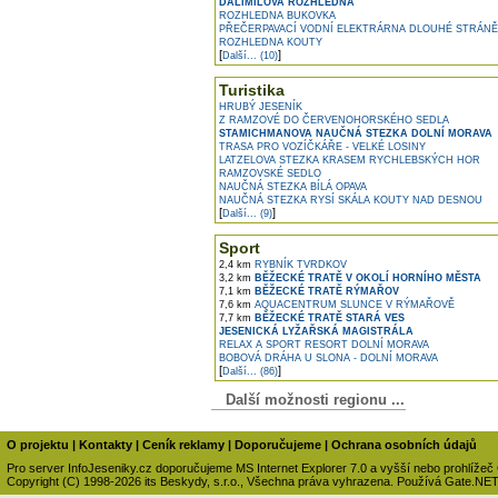
DALIMILOVA ROZHLEDNA
ROZHLEDNA BUKOVKA
PŘEČERPAVACÍ VODNÍ ELEKTRÁRNA DLOUHÉ STRÁNĚ
ROZHLEDNA KOUTY
[
]
Další... (10)
Turistika
HRUBÝ JESENÍK
Z RAMZOVÉ DO ČERVENOHORSKÉHO SEDLA
STAMICHMANOVA NAUČNÁ STEZKA DOLNÍ MORAVA
TRASA PRO VOZÍČKÁŘE - VELKÉ LOSINY
LATZELOVA STEZKA KRASEM RYCHLEBSKÝCH HOR
RAMZOVSKÉ SEDLO
NAUČNÁ STEZKA BÍLÁ OPAVA
NAUČNÁ STEZKA RYSÍ SKÁLA KOUTY NAD DESNOU
[
]
Další... (9)
Sport
2,4 km
RYBNÍK TVRDKOV
3,2 km
BĚŽECKÉ TRATĚ V OKOLÍ HORNÍHO MĚSTA
7,1 km
BĚŽECKÉ TRATĚ RÝMAŘOV
7,6 km
AQUACENTRUM SLUNCE V RÝMAŘOVĚ
7,7 km
BĚŽECKÉ TRATĚ STARÁ VES
JESENICKÁ LYŽAŘSKÁ MAGISTRÁLA
RELAX A SPORT RESORT DOLNÍ MORAVA
BOBOVÁ DRÁHA U SLONA - DOLNÍ MORAVA
[
]
Další... (86)
Další možnosti regionu ...
O projektu
|
Kontakty
|
Ceník reklamy
|
Doporučujeme
|
Ochrana osobních údajů
Pro server InfoJeseniky.cz doporučujeme MS Internet Explorer 7.0 a vyšší nebo prohlížeč
Copyright (C) 1998-2026 its Beskydy, s.r.o., Všechna práva vyhrazena. Používá Gate.NE