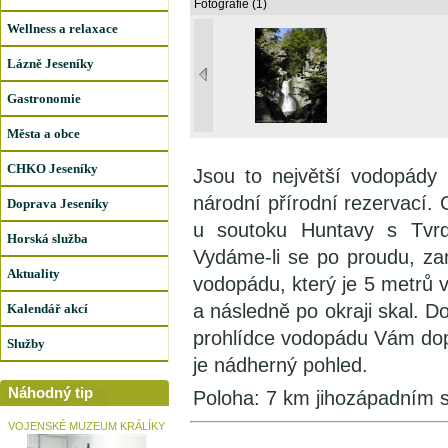
Fotografie (1)
Wellness a relaxace
Lázně Jeseníky
Gastronomie
Města a obce
CHKO Jeseníky
Jsou to největší vodopády
národní přírodní rezervací
Doprava Jeseníky
u soutoku Huntavy s Tvrd
Horská služba
Vydáme-li se po proudu, z
Aktuality
vodopádu, který je 5 metrů 
a následně po okraji skal. 
Kalendář akcí
prohlídce vodopádu Vám dop
Služby
je nádherný pohled.
Náhodný tip
Poloha: 7 km jihozápadním
VOJENSKÉ MUZEUM KRÁLÍKY