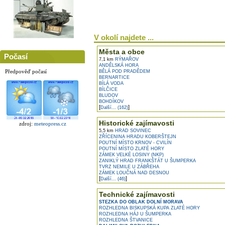
V okolí najdete ...
Města a obce
Počasí
7,1 km
RÝMAŘOV
ANDĚLSKÁ HORA
Předpověď počasí
BĚLÁ POD PRADĚDEM
BERNARTICE
BÍLÁ VODA
BÍLČICE
BLUDOV
BOHDÍKOV
[
]
Další... (162)
Historické zajímavosti
zdroj:
meteopress.cz
5,5 km
HRAD SOVINEC
ZŘÍCENINA HRADU KOBERŠTEJN
POUTNÍ MÍSTO KRNOV - CVILÍN
POUTNÍ MÍSTO ZLATÉ HORY
ZÁMEK VELKÉ LOSINY (NKP)
ZANIKLÝ HRAD FRANKŠTÁT U ŠUMPERKA
TVRZ NEMILE U ZÁBŘEHA
ZÁMEK LOUČNÁ NAD DESNOU
[
]
Další... (46)
Technické zajímavosti
STEZKA DO OBLAK DOLNÍ MORAVA
ROZHLEDNA BISKUPSKÁ KUPA ZLATÉ HORY
ROZHLEDNA HÁJ U ŠUMPERKA
ROZHLEDNA ŠTVANICE