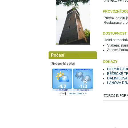
přistýlky. Výhl
PROVOZNÍ DO
Provoz hotelu je
Restaurace pro 
DOSTUPNOST
Hotel se nacház
Vlakem: stani
Autem: Parkov
Počasí
ODKAZY
Předpověď počasí
HORSKÝ AR
BĚŽECKÉ TR
DALIMILOV
LANOVÁ DRÁ
zdroj:
meteopress.cz
ZDROJ INFORM