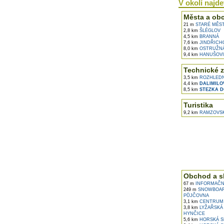
V okolí najdet
Města a ob
21 m
STARÉ MĚST
2,8 km
ŠLÉGLOV
4,5 km
BRANNÁ
7,6 km
JINDŘICH
8,0 km
OSTRUŽN
9,4 km
HANUŠOVI
Technické z
3,5 km
ROZHLEDN
4,4 km
DALIMILO
8,5 km
STEZKA D
Turistika
9,2 km
RAMZOVSK
Obchod a s
67 m
INFORMAČNÍ
249 m
SNOWBOARD
PŮJČOVNA
3,1 km
CENTRUM 
3,8 km
LYŽAŘSKÁ 
HYNČICE
5,6 km
HORSKÁ SL