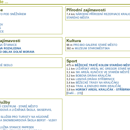
e ...
ce
Přírodní zajímavosti
O POD SNĚŽNÍKEM
7,4 km
NÁRODNÍ PŘÍRODNÍ REZERVACE KRALIC
STARÉHO MĚSTA
OV
Á
CE
ajímavosti
Kultura
A ŠTVANICE
96 m
PRO-BIO GALERIE STARÉ MĚSTO
VA ROZHLEDNA
392 m
MUZEUM STAROMĚSTSKA
O OBLAK DOLNÍ MORAVA
Sport
É SEDLO
475 m
BĚŽECKÉ TRATĚ KOLEM STARÉHO MĚS
1,1 km
LYŽAŘSKÝ AREÁL MC GREGOR STARÉ M
3,1 km
SKI AREÁL KUNČICE VE STARÉM MĚSTĚ
3,2 km
BOBOVA DRÁHA KRALIČÁK
3,2 km
LANOVÁ DRÁHA STŘÍBRNICE
3,4 km
BĚŽECKÉ TRASY NA KRALIČÁKU
3,5 km
TRAIL & ENDURO PARK KRALIČÁK
3,8 km
HORSKÝ AREÁL KRALIČÁK - STŘÍBRNI
[
]
Další... (15)
lužby
 CENTRUM - STARÉ MĚSTO
OVÁ A LYŽAŘSKÁ ŠKOLA, SKISERVIS,
SLUŽEB PRO TURISTY NA HÁJOVNĚ
A SNOWBOARDOVÁ ŠKOLA BERST - VLEKY
UŽBA STANICE PAPRSEK