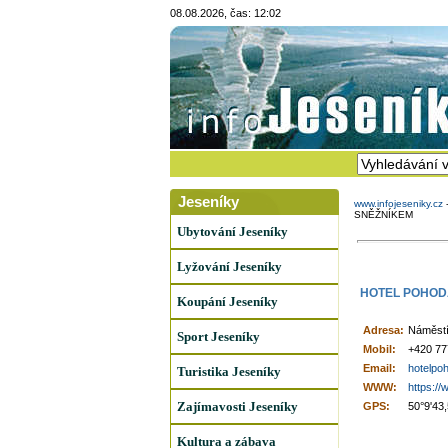
08.08.2026, čas: 12:02
Jeseníky
www.infojeseniky.cz
SNĚŽNÍKEM
Ubytování Jeseníky
Lyžování Jeseníky
HOTEL POHODA
Koupání Jeseníky
Adresa:
Náměstí
Sport Jeseníky
Mobil:
+420 77
Email:
hotelpo
Turistika Jeseníky
WWW:
https://
Zajímavosti Jeseníky
GPS:
50°9'43
Kultura a zábava