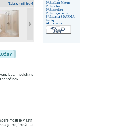
Přidat Last Minute
[Zobrazit náhledy]
Přidat obec
Přidat službu
Přidat zajímavost
Přidat akci ZDARMA
Dát tip
Aktualizovat
em. Ideální poloha s
 i odpočinek.
ozřejmostí je vlastní
 pokoje mají možnost