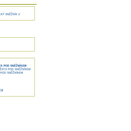
KÝ SNĚŽNÍK U
TA POD SNĚŽNÍKEM
ĚSTO POD SNĚŽNÍKEM
 POD SNĚŽNÍKEM
CE