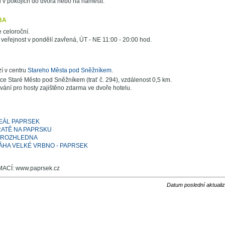
ed v pokojích do dvora nebo na náměstí.
BA
 celoroční.
veřejnost v pondělí zavřená, ÚT - NE 11:00 - 20:00 hod.
í v centru
Stareho Města pod Sněžníkem
.
ce Staré Město pod Sněžníkem (trať č. 294), vzdálenost 0,5 km.
ání pro hosty zajištěno zdarma ve dvoře hotelu.
EÁL PAPRSEK
ATĚ NA PAPRSKU
A ROZHLEDNA
HA VELKÉ VRBNO - PAPRSEK
ACÍ: www.paprsek.cz
Datum poslední aktuali