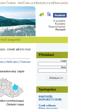
odce Českem - InfoČesko.cz
Beskydy.cz
inPhoto počasí
|
|
O projektu
Kontakty
Doporučujeme
Partneři
všech kategoriích
ODA - STARÉ MĚSTO POD
Přihlášení
Login
inku
|
Vložit akci
|
Tisknout
Heslo
Spolupráce
PARTNEŘI
DOPORUČUJEME
 klikni (ortofotomapa)
Základní mapa
Ceník reklamy
Přidat ubytování