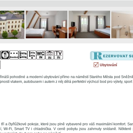
Ubytování
řináší pohodlné a moderní ubytování přímo na náměstí Starého Města pod Sněžník
ností vlakem, autobusem i autem z něj dělá perfektní výchozí bod pro výlety, sport
tří a čtyřlůžkové pokoje, které jsou plně vybavené pro váš maximální komfort. Sam
ení, Wi-Fi, Smart TV i chladnička. V ceně pobytu jsou zahrnuty snídaně. Některé