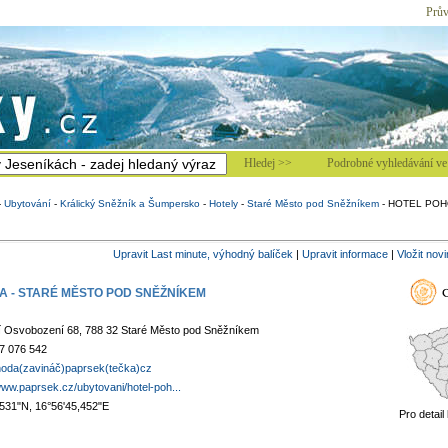
Prův
Hledej >>
Podrobné vyhledávání ve 
-
Ubytování
-
Králický Sněžník a Šumpersko
-
Hotely
-
Staré Město pod Sněžníkem
-
HOTEL POH
Upravit Last minute, výhodný balíček
|
Upravit informace
|
Vložit nov
 - STARÉ MĚSTO POD SNĚŽNÍKEM
 Osvobození 68, 788 32 Staré Město pod Sněžníkem
7 076 542
hoda(zavináč)paprsek(tečka)cz
www.paprsek.cz/ubytovani/hotel-poh...
,531"N, 16°56'45,452"E
Pro detail