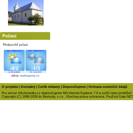
Počasí
Předpověď počasí
zdroj:
meteopress.cz
O projektu
|
Kontakty
|
Ceník reklamy
|
Doporučujeme
|
Ochrana osobních údajů
Pro server InfoJeseniky.cz doporučujeme MS Internet Explorer 7.0 a vyšší nebo prohlížeč
Copyright (C) 1998-2026 its Beskydy, s.r.o., Všechna práva vyhrazena. Používá Gate.NE