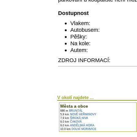
Dostupnost
Vlakem:
Autobusem:
Pěšky:
Na kole:
Autem:
ZDROJ INFORMACÍ:
V okolí najdete ...
Města a obce
686 m
BRUNTÁL
5,9 km
NOVÉ HEŘMINOVY
7,9 km
ŠIROKÁ NIVA
9,0 km
ČAKOVÁ
9,0 km
ANDĚLSKÁ HORA
10,0 km
DOLNÍ MORAVICE