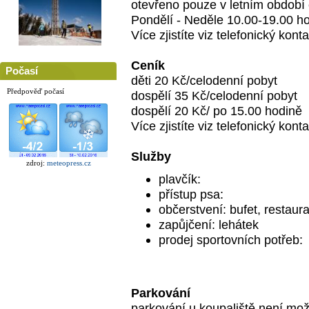
otevřeno pouze v letním období
Pondělí - Neděle 10.00-19.00 h
Více zjistíte viz telefonický konta
Ceník
Počasí
děti 20 Kč/celodenní pobyt
Předpověď počasí
dospělí 35 Kč/celodenní pobyt
dospělí 20 Kč/ po 15.00 hodině
Více zjistíte viz telefonický konta
Služby
zdroj:
meteopress.cz
plavčík:
přístup psa:
občerstvení: bufet, restaur
zapůjčení: lehátek
prodej sportovních potřeb:
Parkování
parkování u koupaliště není mož