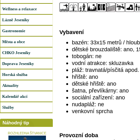
Wellness a relaxace
Lázně Jeseníky
Gastronomie
Vybavení
bazén: 33x15 metrů / hloub
Města a obce
dětské brouzdaliště: ano, 
CHKO Jeseníky
tobogán: ne
vodní atrakce: skluzavka
Doprava Jeseníky
pláž: travnatá/písčitá apod.
Horská služba
hřiště: ano
dětské hřiště: ano
Aktuality
šatna, převlíkárny: ano
Kalendář akcí
sociální zařízení: ano
nudapláž: ne
Služby
venkovní sprcha
Náhodný tip
ROZHLEDNA ŠTVANICE
Provozní doba