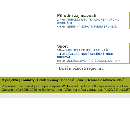
Přírodní zajímavosti
2,7 km
PŘÍRODNÍ PAMÁTKA UHLÍŘSKÝ VRCH U
BRUNTÁLU
4,9 km
VENUŠINA SOPKA U MĚSTA BRUNTÁL
Sport
346 m
WELLNESS CENTRUM BRUNTÁL
1,4 km
BĚŽECKÉ TRATĚ UHLÍŘSKÝ VRCH -
BRUNTÁL
8,9 km
VÍCEÚČELOVÉ HŘÍŠTĚ ANDĚLSKÁ HORA
Další možnosti regionu ...
O projektu
|
Kontakty
|
Ceník reklamy
|
Doporučujeme
|
Ochrana osobních údajů
Pro server InfoJeseniky.cz doporučujeme MS Internet Explorer 7.0 a vyšší nebo prohlížeč
Copyright (C) 1998-2026 its Beskydy, s.r.o., Všechna práva vyhrazena. Používá Gate.NE