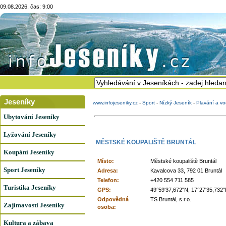
09.08.2026, čas: 9:00
Jeseníky
www.infojeseniky.cz
-
Sport
-
Nízký Jeseník
-
Plavání a vo
Ubytování Jeseníky
Lyžování Jeseníky
MĚSTSKÉ KOUPALIŠTĚ BRUNTÁL
Koupání Jeseníky
Místo:
Městské koupaliště Bruntál
Sport Jeseníky
Adresa:
Kavalcova 33, 792 01 Bruntál
Telefon:
+420 554 711 585
Turistika Jeseníky
GPS:
49°59'37,672"N, 17°27'35,732"
Odpovědná
TS Bruntál, s.r.o.
Zajímavosti Jeseníky
osoba:
Kultura a zábava