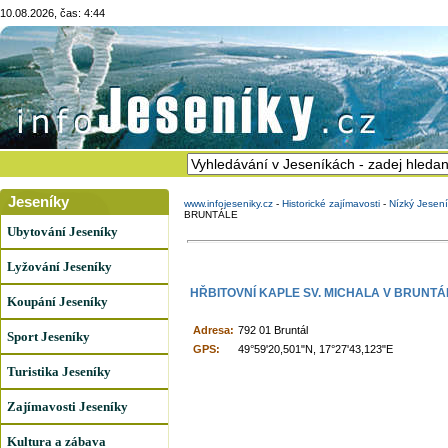
10.08.2026, čas: 4:44
Jeseníky
www.infojeseniky.cz
-
Historické zajímavosti
-
Nízký Jesen
BRUNTÁLE
Ubytování Jeseníky
Lyžování Jeseníky
HŘBITOVNÍ KAPLE SV. MICHALA V BRUNTÁ
Koupání Jeseníky
Adresa:
792 01 Bruntál
Sport Jeseníky
GPS:
49°59'20,501"N, 17°27'43,123"E
Turistika Jeseníky
Zajímavosti Jeseníky
Kultura a zábava