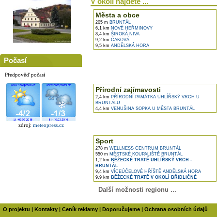
V okolí najdete ...
Města a obce
205 m
BRUNTÁL
6,1 km
NOVÉ HEŘMINOVY
8,4 km
ŠIROKÁ NIVA
9,2 km
ČAKOVÁ
9,5 km
ANDĚLSKÁ HORA
Počasí
Předpověď počasí
Přírodní zajímavosti
2,4 km
PŘÍRODNÍ PAMÁTKA UHLÍŘSKÝ VRCH U
BRUNTÁLU
4,4 km
VENUŠINA SOPKA U MĚSTA BRUNTÁL
zdroj:
meteopress.cz
Sport
278 m
WELLNESS CENTRUM BRUNTÁL
550 m
MĚSTSKÉ KOUPALIŠTĚ BRUNTÁL
1,2 km
BĚŽECKÉ TRATĚ UHLÍŘSKÝ VRCH -
BRUNTÁL
9,4 km
VÍCEÚČELOVÉ HŘÍŠTĚ ANDĚLSKÁ HORA
9,9 km
BĚŽECKÉ TRATĚ V OKOLÍ BŘIDLIČNÉ
Další možnosti regionu ...
O projektu
|
Kontakty
|
Ceník reklamy
|
Doporučujeme
|
Ochrana osobních údajů