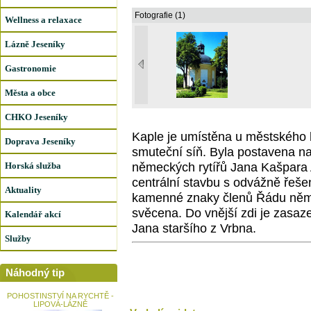
Fotografie (1)
Wellness a relaxace
Lázně Jeseníky
Gastronomie
Města a obce
CHKO Jeseníky
Kaple je umístěna u městského h
Doprava Jeseníky
smuteční síň. Byla postavena n
německých rytířů Jana Kašpara
Horská služba
centrální stavbu s odvážně řeš
Aktuality
kamenné znaky členů Řádu němec
svěcena. Do vnější zdi je zasaz
Kalendář akcí
Jana staršího z Vrbna.
Služby
Náhodný tip
POHOSTINSTVÍ NA RYCHTĚ -
LIPOVÁ-LÁZNĚ