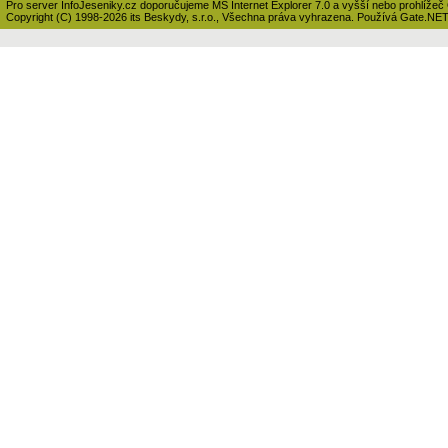
Pro server InfoJeseniky.cz doporučujeme MS Internet Explorer 7.0 a vyšší nebo prohlížeč
Copyright (C) 1998-2026 its Beskydy, s.r.o., Všechna práva vyhrazena. Používá Gate.NE