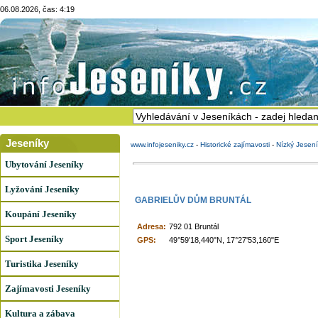
06.08.2026, čas: 4:19
Jeseníky
www.infojeseniky.cz
-
Historické zajímavosti
-
Nízký Jesen
Ubytování Jeseníky
Lyžování Jeseníky
GABRIELŮV DŮM BRUNTÁL
Koupání Jeseníky
Adresa:
792 01 Bruntál
Sport Jeseníky
GPS:
49°59'18,440"N, 17°27'53,160"E
Turistika Jeseníky
Zajímavosti Jeseníky
Kultura a zábava