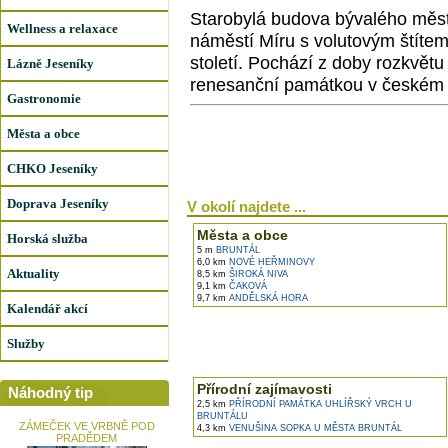
Starobylá budova bývalého měs
Wellness a relaxace
náměstí Míru s volutovým štítem
století. Pochází z doby rozkvět
Lázně Jeseníky
renesanční památkou v českém 
Gastronomie
Města a obce
CHKO Jeseníky
Doprava Jeseníky
V okolí najdete ...
Města a obce
Horská služba
5 m
BRUNTÁL
6,0 km
NOVÉ HEŘMINOVY
Aktuality
8,5 km
ŠIROKÁ NIVA
9,1 km
ČAKOVÁ
9,7 km
ANDĚLSKÁ HORA
Kalendář akcí
Služby
Přírodní zajímavosti
Náhodný tip
2,5 km
PŘÍRODNÍ PAMÁTKA UHLÍŘSKÝ VRCH U
BRUNTÁLU
ZÁMEČEK VE VRBNĚ POD
4,3 km
VENUŠINA SOPKA U MĚSTA BRUNTÁL
PRADĚDEM