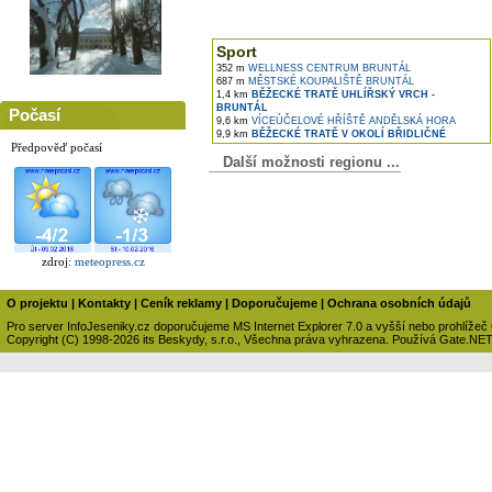
Sport
352 m
WELLNESS CENTRUM BRUNTÁL
687 m
MĚSTSKÉ KOUPALIŠTĚ BRUNTÁL
1,4 km
BĚŽECKÉ TRATĚ UHLÍŘSKÝ VRCH -
BRUNTÁL
Počasí
9,6 km
VÍCEÚČELOVÉ HŘÍŠTĚ ANDĚLSKÁ HORA
9,9 km
BĚŽECKÉ TRATĚ V OKOLÍ BŘIDLIČNÉ
Předpověď počasí
Další možnosti regionu ...
zdroj:
meteopress.cz
O projektu
|
Kontakty
|
Ceník reklamy
|
Doporučujeme
|
Ochrana osobních údajů
Pro server InfoJeseniky.cz doporučujeme MS Internet Explorer 7.0 a vyšší nebo prohlížeč
Copyright (C) 1998-2026 its Beskydy, s.r.o., Všechna práva vyhrazena. Používá Gate.NE