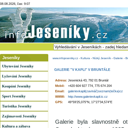
08.08.2026, čas: 9:07
Jeseníky
www.infojeseniky.cz
-
Kultura
-
Nízký Jeseník
-
Galerie
-
B
Ubytování Jeseníky
GALERIE "V KAPLI" V BRUNTÁLE
Lyžování Jeseníky
Adresa:
Jesenická 43, 792 01 Bruntál
Koupání Jeseníky
Mobil:
+420 604 927 774, 775 674 204
Email:
galerievkapli(zavináč)seznam(tečka)cz
Sport Jeseníky
WWW:
http://www.galerievkapli.ic.cz
GPS:
49°59'25,075"N, 17°27'34,574"E
Turistika Jeseníky
Zajímavosti Jeseníky
Galerie byla slavnostně o
Kultura a zábava