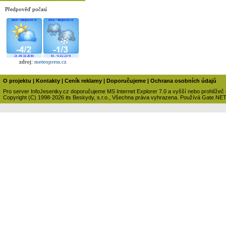
Předpověď počasí
zdroj:
meteopress.cz
O projektu
|
Kontakty
|
Ceník reklamy
|
Doporučujeme
|
Ochrana osobních údajů
Pro server InfoJeseniky.cz doporučujeme MS Internet Explorer 7.0 a vyšší nebo prohlížeč
Copyright (C) 1998-2026 its Beskydy, s.r.o., Všechna práva vyhrazena. Používá Gate.NE