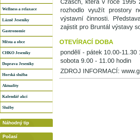
Czasch, která v roce 1995 z
Wellness a relaxace
rozhodlo využít prostory
výstavní činnosti. Představ
Lázně Jeseníky
zajistit pro Bruntál výstavy
Gastronomie
OTEVÍRACÍ DOBA
Města a obce
pondělí - pátek 10.00-11.30
CHKO Jeseníky
sobota 9.00 - 11.00 hodin
Doprava Jeseníky
ZDROJ INFORMACÍ: www.gale
Horská služba
Aktuality
Kalendář akcí
Služby
Náhodný tip
Počasí