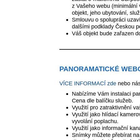
z Vašeho webu (minimální v
objekt, jeho ubytování, služ
Smlouvu o spolupráci uzaví
dalšími podklady Českou p
Váš objekt bude zařazen do
PANORAMATICKÉ WEB
VÍCE INFORMACÍ zde
nebo nás 
Nabízíme Vám instalaci p
Cena dle balíčku služeb.
Využití pro zatraktivnění va
Využití jako hlídací kamero
vyvolání poplachu.
Využití jako informační kan
Snímky můžete přebírat na 