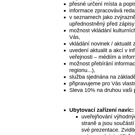
přesné určení místa a popis
informace zpracovává redak
v seznamech jako zvýrazněn
upřednostněný před zápis
možnost vkládání kulturníc
Vás,
vkládání novinek / aktualit 
uvedení aktualit a akcí v 
veřejnosti – médiím a info
možnost přebírání informac
regionu...),
služba sjednána na základě
připravujeme pro Vás vlast
Sleva 10% na druhou vaši 
Ubytovací zařízení navíc:
uveřejňování výhodných
straně a jsou součástí
své prezentace. Zvidi