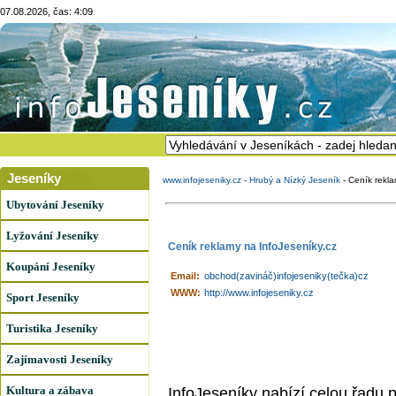
07.08.2026, čas: 4:09
Jeseníky
www.infojeseniky.cz
-
Hrubý a Nízký Jeseník
-
Ceník rekla
Ubytování Jeseníky
Lyžování Jeseníky
Ceník reklamy na InfoJeseníky.cz
Koupání Jeseníky
Email:
obchod(zavináč)infojeseniky(tečka)cz
WWW:
http://www.infojeseniky.cz
Sport Jeseníky
Turistika Jeseníky
Zajímavosti Jeseníky
Kultura a zábava
InfoJeseníky nabízí celou řadu p