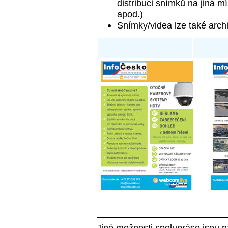
distribuci snímků na jiná m
apod.)
Snímky/videa lze také arch
Jiné možnosti spolupráce jsou n