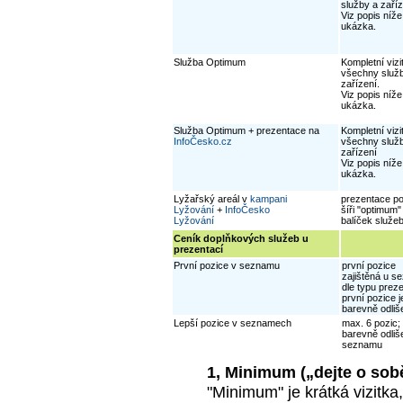
služby a zaří
Viz popis níž
ukázka.
Služba Optimum
Kompletní vizi
všechny služ
zařízení.
Viz popis níž
ukázka.
Služba Optimum + prezentace na
Kompletní vizi
InfoČesko.cz
všechny služ
zařízení
Viz popis níž
ukázka.
Lyžařský areál v
kampani
prezentace p
Lyžování
+
InfoČesko
šíři "optimum"
Lyžování
balíček služe
Ceník doplňkových služeb u
prezentací
První pozice v seznamu
první pozice
zajištěná u 
dle typu prez
první pozice j
barevně odliš
Lepší pozice v seznamech
max. 6 pozic;
barevně odliš
seznamu
1, Minimum („dejte o sob
"Minimum" je krátká vizitka