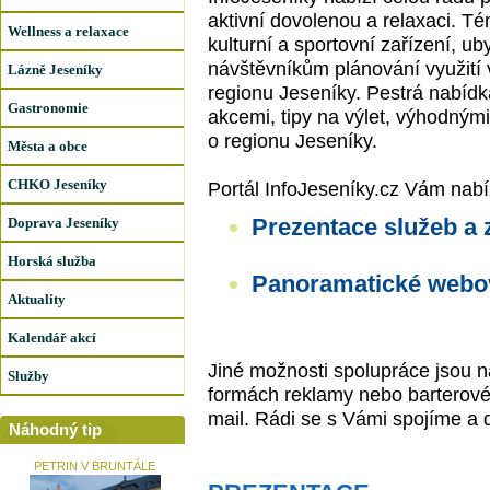
aktivní dovolenou a relaxaci. Tém
Wellness a relaxace
kulturní a sportovní zařízení, u
návštěvníkům plánování využití 
Lázně Jeseníky
regionu Jeseníky. Pestrá nabídk
Gastronomie
akcemi, tipy na výlet, výhodným
o regionu Jeseníky.
Města a obce
CHKO Jeseníky
Portál InfoJeseníky.cz Vám nabíz
Prezentace služeb a 
Doprava Jeseníky
Horská služba
Panoramatické webo
Aktuality
Kalendář akcí
Jiné možnosti spolupráce jsou n
Služby
formách reklamy nebo barterové
mail. Rádi se s Vámi spojíme a 
Náhodný tip
PETRIN V BRUNTÁLE