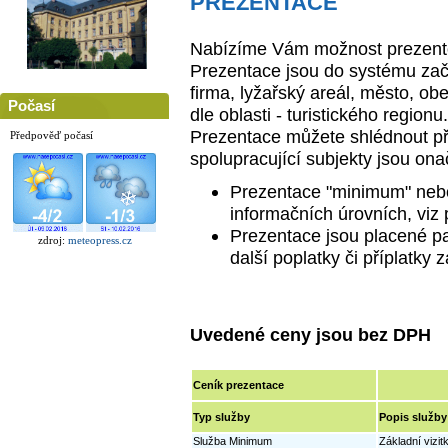
PREZENTACE
Nabízíme Vám možnost prezentov
Prezentace jsou do systému začl
firma, lyžařský areál, město, obe
Počasí
dle oblasti - turistického regionu.
Prezentace můžete shlédnout př
Předpověď počasí
spolupracující subjekty jsou on
Prezentace "minimum" neb
informačních úrovních, viz 
Prezentace jsou placené p
zdroj:
meteopress.cz
další poplatky či příplatky
Uvedené ceny jsou bez DPH
Ceník prezentace
Typ služby
Popis služby
Služba Minimum
Základní vizit