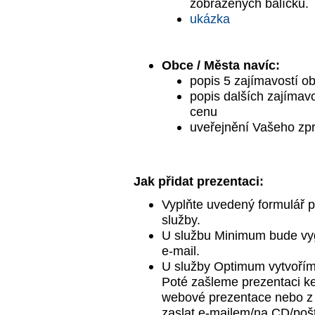
zobrazených balíčků.
ukázka
Obce / Města navíc:
popis 5 zajímavostí o
popis dalších zajímav
cenu
uveřejnění Vašeho zp
Jak přidat prezentaci:
Vyplňte uvedený formulář 
služby.
U službu Minimum bude vy
e-mail.
U služby Optimum vytvořím
Poté zašleme prezentaci k
webové prezentace nebo z 
zaslat e-mailem/na CD/poš