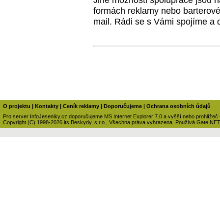
formách reklamy nebo barterové
mail. Rádi se s Vámi spojíme a 
O projektu
|
Kontakty
|
Ceník reklamy
|
Doporučujeme
|
Ochrana osobních údajů
Pro server InfoJeseniky.cz doporučujeme MS Internet Explorer 7.0 a vyšší nebo prohlížeč
Copyright (C) 1998-2026 its Beskydy, s.r.o., Všechna práva vyhrazena. Používá Gate.NE