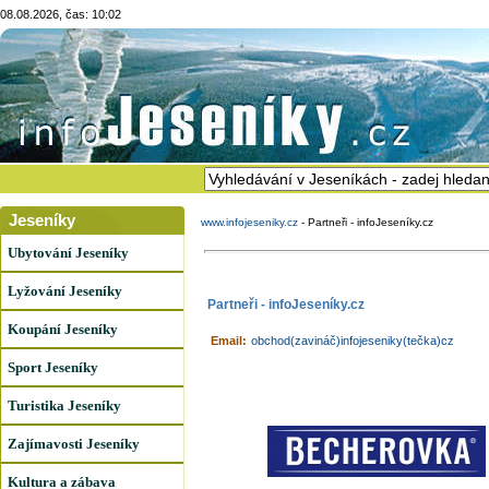
08.08.2026, čas: 10:02
Jeseníky
www.infojeseniky.cz
-
Partneři - infoJeseníky.cz
Ubytování Jeseníky
Lyžování Jeseníky
Partneři - infoJeseníky.cz
Koupání Jeseníky
Email:
obchod(zavináč)infojeseniky(tečka)cz
Sport Jeseníky
Turistika Jeseníky
Zajímavosti Jeseníky
Kultura a zábava