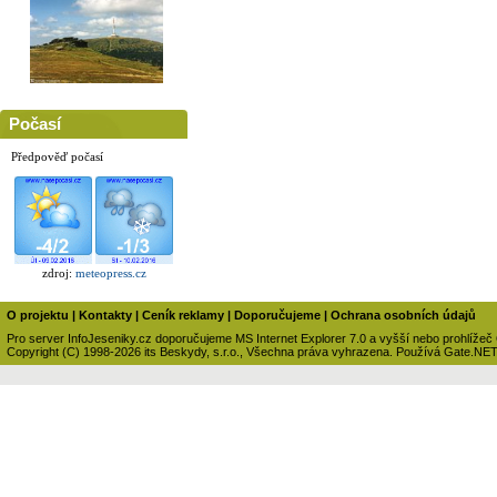
Počasí
Předpověď počasí
zdroj:
meteopress.cz
O projektu
|
Kontakty
|
Ceník reklamy
|
Doporučujeme
|
Ochrana osobních údajů
Pro server InfoJeseniky.cz doporučujeme MS Internet Explorer 7.0 a vyšší nebo prohlížeč
Copyright (C) 1998-2026 its Beskydy, s.r.o., Všechna práva vyhrazena. Používá Gate.NE