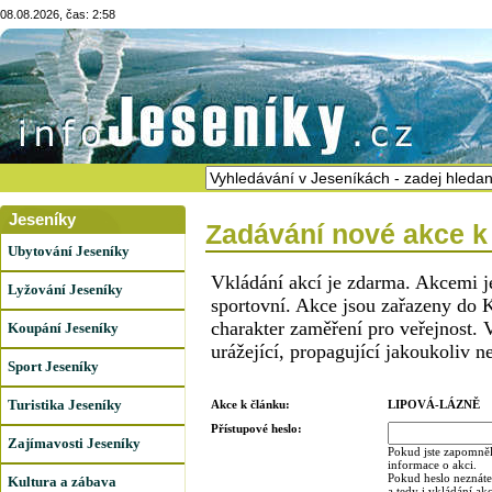
08.08.2026, čas: 2:58
Jeseníky
Zadávání nové akce k
Ubytování Jeseníky
Vkládání akcí je zdarma. Akcemi j
Lyžování Jeseníky
sportovní. Akce jsou zařazeny do K
charakter zaměření pro veřejnost. 
Koupání Jeseníky
urážející, propagující jakoukoliv n
Sport Jeseníky
Turistika Jeseníky
Akce k článku:
LIPOVÁ-LÁZNĚ
Přístupové heslo:
Zajímavosti Jeseníky
Pokud jste zapomněl
informace o akci.
Pokud heslo neznáte,
Kultura a zábava
a tedy i vkládání ak