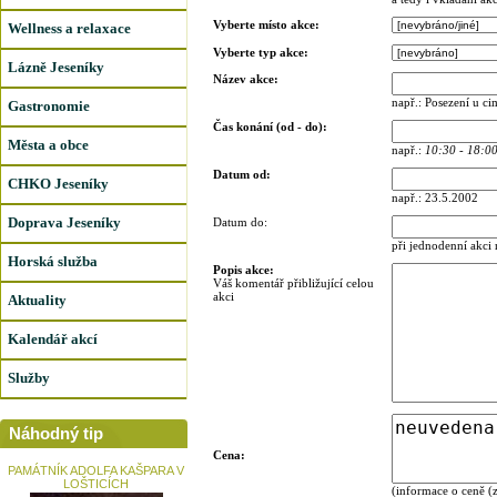
Vyberte místo akce:
Wellness a relaxace
Vyberte typ akce:
Lázně Jeseníky
Název akce:
např.: Posezení u c
Gastronomie
Čas konání (od - do):
Města a obce
např.:
10:30 - 18:0
Datum od:
CHKO Jeseníky
např.: 23.5.2002
Doprava Jeseníky
Datum do:
při jednodenní akci
Horská služba
Popis akce:
Váš komentář přibližující celou
akci
Aktuality
Kalendář akcí
Služby
Náhodný tip
Cena:
PAMÁTNÍK ADOLFA KAŠPARA V
LOŠTICÍCH
(informace o ceně (z