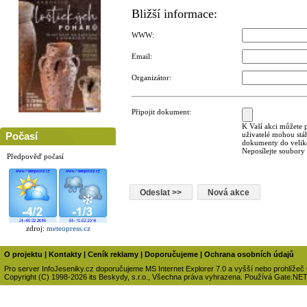
Bližší informace:
WWW:
Email:
Organizátor:
Připojit dokument:
K Vaší akci můžete p
uživatelé mohou stá
Počasí
dokumenty do veliko
Neposílejte soubory
Předpověď počasí
zdroj:
meteopress.cz
O projektu
|
Kontakty
|
Ceník reklamy
|
Doporučujeme
|
Ochrana osobních údajů
Pro server InfoJeseniky.cz doporučujeme MS Internet Explorer 7.0 a vyšší nebo prohlížeč
Copyright (C) 1998-2026 its Beskydy, s.r.o., Všechna práva vyhrazena. Používá Gate.NE