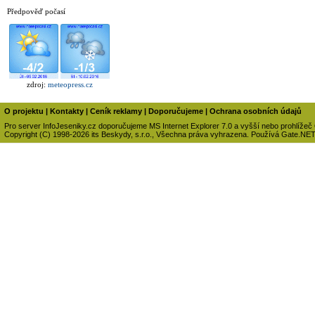
Předpověď počasí
zdroj:
meteopress.cz
O projektu
|
Kontakty
|
Ceník reklamy
|
Doporučujeme
|
Ochrana osobních údajů
Pro server InfoJeseniky.cz doporučujeme MS Internet Explorer 7.0 a vyšší nebo prohlížeč
Copyright (C) 1998-2026 its Beskydy, s.r.o., Všechna práva vyhrazena. Používá Gate.NE