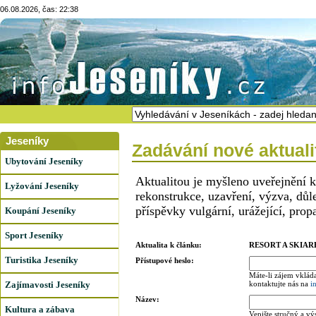
06.08.2026, čas: 22:38
Jeseníky
Zadávání nové aktuali
Ubytování Jeseníky
Aktualitou je myšleno uveřejnění 
Lyžování Jeseníky
rekonstrukce, uzavření, výzva, dů
příspěvky vulgární, urážející, prop
Koupání Jeseníky
Sport Jeseníky
Aktualita k článku:
RESORT A SKIAR
Turistika Jeseníky
Přístupové heslo:
Máte-li zájem vkláda
Zajímavosti Jeseníky
kontaktujte nás na
i
Název:
Kultura a zábava
Vepište stručný a vý