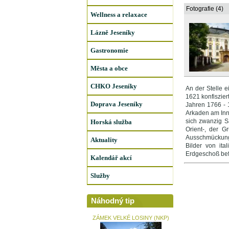
Fotografie (4)
Wellness a relaxace
Lázně Jeseníky
Gastronomie
Města a obce
CHKO Jeseníky
An der Stelle 
1621 konfiszie
Doprava Jeseníky
Jahren 1766 - 1
Arkaden am Inne
sich zwanzig S
Horská služba
Orient-, der G
Ausschmückung 
Aktuality
Bilder von ita
Erdgeschoß bef
Kalendář akcí
Služby
Náhodný tip
ZÁMEK VELKÉ LOSINY (NKP)