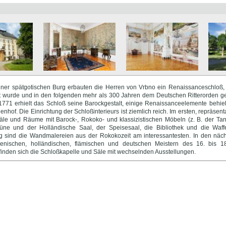
einer spätgotischen Burg erbauten die Herren von Vrbno ein Renaissanceschloß,
rt wurde und in den folgenden mehr als 300 Jahren dem Deutschen Ritterorden g
771 erhielt das Schloß seine Barockgestalt, einige Renaissanceelemente behielt
nhof. Die Einrichtung der Schloßinterieurs ist ziemlich reich. Im ersten, repräsen
äle und Räume mit Barock-, Rokoko- und klassizistischen Möbeln (z. B. der Tanz
rüne und der Holländische Saal, der Speisesaal, die Bibliothek und die Waf
sind die Wandmalereien aus der Rokokozeit am interessantesten. In den näch
lienischen, holländischen, flämischen und deutschen Meistern des 16. bis 1
inden sich die Schloßkapelle und Säle mit wechselnden Ausstellungen.