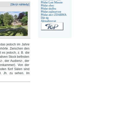
Přidat Last Minute
[Skrýt náhledy]
Přidat obec
Přidat službu
Přidat zajímavost
Přidat akci ZDARMA
Dát tip
Aktualizovat
 das jedoch im Jahre
ehörte. Zwischen den
 es jedoch, z. B. die
tativen Stock befinden
-, der Audienz-, der
fenkammer). Von der
sten fünf Sälen sind
8. Jh. zu sehen. Im