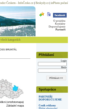
odce Českem - InfoČesko.cz
Beskydy.cz
inPhoto počasí
|
|
O projektu
Kontakty
Doporučujeme
Partneři
všech kategoriích
OSS BRUNTÁL
Přihlášení
Login
Heslo
Spolupráce
PARTNEŘI
DOPORUČUJEME
 klikni (ortofotomapa)
Ceník reklamy
Základní mapa
Přidat ubytování