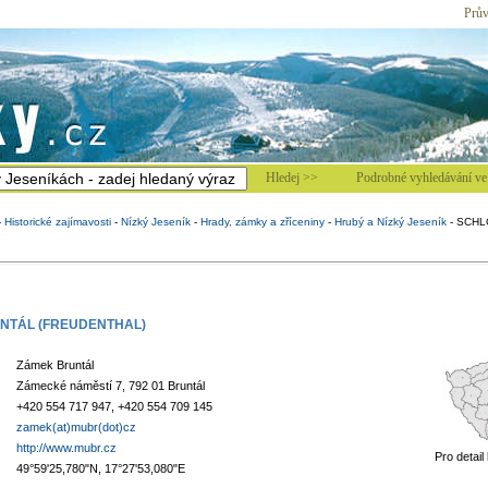
Prův
Hledej >>
Podrobné vyhledávání ve 
-
Historické zajímavosti
-
Nízký Jeseník
-
Hrady, zámky a zříceniny
-
Hrubý a Nízký Jeseník
-
SCHL
NTÁL (FREUDENTHAL)
Zámek Bruntál
Zámecké náměstí 7, 792 01 Bruntál
+420 554 717 947, +420 554 709 145
zamek(at)mubr(dot)cz
http://www.mubr.cz
Pro detail
49°59'25,780"N, 17°27'53,080"E