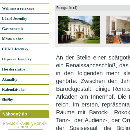
Fotografie (4)
Wellness a relaxace
Lázně Jeseníky
Gastronomie
Města a obce
CHKO Jeseníky
An der Stelle einer spätgo
Doprava Jeseníky
ein Renaissanceschloß, das 
Horská služba
in den folgenden mehr al
Aktuality
gehörte. Zwischen den Jah
Barockgestalt, einige Renai
Kalendář akcí
Arkaden am Innenhof. Die Ei
Služby
reich. Im ersten, repräsent
Räume mit Barock-, Rokoko
Náhodný tip
Tanz-, der Audienz-, der Or
HRANIČNÍ KÁMEN V HORNÍM
der Speisesaal, die Bibl
BENEŠOVĚ