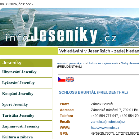
08.08.2026, čas: 5:25
Jeseníky
www.infojeseniky.cz
-
Historické zajímavosti
-
Nízký Jesen
(FREUDENTHAL)
Ubytování Jeseníky
Lyžování Jeseníky
SCHLOSS BRUNTÁL (FREUDENTHAL)
Koupání Jeseníky
Sport Jeseníky
Platz:
Zámek Bruntál
Adresse:
Zámecké náměstí 7, 792 01 Bru
Turistika Jeseníky
Telefon:
+420 554 717 947, +420 554 70
Email:
zamek(at)mubr(dot)cz
Zajímavosti Jeseníky
WWW:
http://www.mubr.cz
GPS:
49°59'25,780"N, 17°27'53,080"E
Kultura a zábava