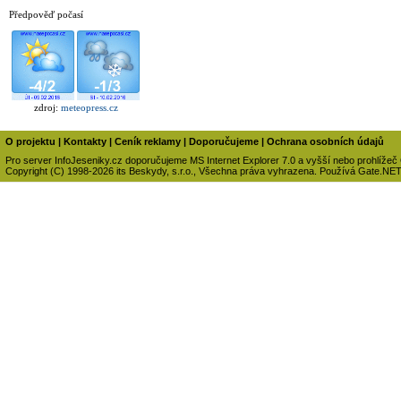
Předpověď počasí
zdroj:
meteopress.cz
O projektu
|
Kontakty
|
Ceník reklamy
|
Doporučujeme
|
Ochrana osobních údajů
Pro server InfoJeseniky.cz doporučujeme MS Internet Explorer 7.0 a vyšší nebo prohlížeč
Copyright (C) 1998-2026 its Beskydy, s.r.o., Všechna práva vyhrazena. Používá Gate.NE