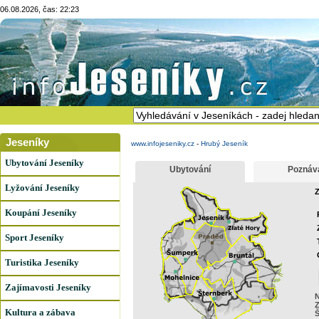
06.08.2026, čas: 22:23
Jeseníky
www.infojeseniky.cz
-
Hrubý Jeseník
Ubytování Jeseníky
Ubytování
Poznáv
Lyžování Jeseníky
Z
Koupání Jeseníky
Sport Jeseníky
Turistika Jeseníky
Zajímavosti Jeseníky
N
Z
Kultura a zábava
Š