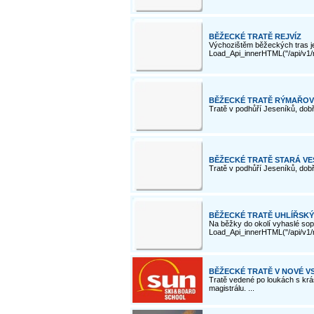
BĚŽECKÉ TRATĚ REJVÍZ
Výchozištěm běžeckých tras je R
Load_Api_innerHTML("/api/v1/re
BĚŽECKÉ TRATĚ RÝMAŘOV
Tratě v podhůří Jeseníků, dobř
BĚŽECKÉ TRATĚ STARÁ VE
Tratě v podhůří Jeseníků, dobř
BĚŽECKÉ TRATĚ UHLÍŘSKÝ
Na běžky do okolí vyhaslé sopky
Load_Api_innerHTML("/api/v1/re
BĚŽECKÉ TRATĚ V NOVÉ V
Tratě vedené po loukách s krá
magistrálu. ...