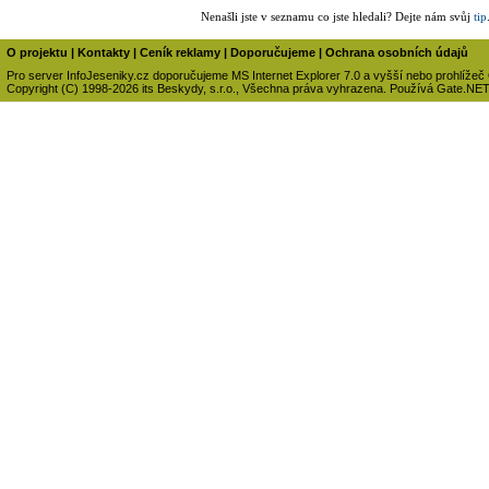
Nenašli jste v seznamu co jste hledali? Dejte nám svůj
tip
O projektu
|
Kontakty
|
Ceník reklamy
|
Doporučujeme
|
Ochrana osobních údajů
Pro server InfoJeseniky.cz doporučujeme MS Internet Explorer 7.0 a vyšší nebo prohlížeč
Copyright (C) 1998-2026 its Beskydy, s.r.o., Všechna práva vyhrazena. Používá Gate.NE