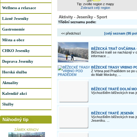
Tip: zvolte region z mapy
Wellness a relaxace
Zobrazit celý region
Aktivity - Jeseníky - Sport
Lázně Jeseníky
Třídění seznamu podle:
Gastronomie
<< předchozí
[celý seznam (
95 po
Města a obce
BĚŽECKÁ TRAŤ OVČÁRNA -
CHKO Jeseníky
Běžecké tratě se nacházejí v o
informace ...
Doprava Jeseníky
BĚŽECKÉ TRASY VRBNO P
Z Vrbna pod Pradědem se po 
Horská služba
do Malé Morávky, ...
Aktuality
BĚŽECKÉ TRATĚ DOLNÍ M
Výchozištěm běžeckých tras jso
Kalendář akcí
Služby
BĚŽECKÉ TRATĚ JESENÍK
Výchozištěm běžeckých tras js
Náhodný tip
Jeseníku. ...
ZÁMEK KRNOV