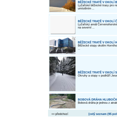
BĚŽECKÉ TRATĚ V OKOLÍ 
Lyžařské běžecké trasy pro re
umístěním ...
BĚŽECKÉ TRATĚ V OKOLÍ
Lyžařský areál Červenohorské 
na severní ...
BĚŽECKÉ TRATĚ V OKOLÍ 
Běžecké stopy okolím Horního 
...
BĚŽECKÉ TRATĚ V OKOLÍ 
Okruhy a stopy v podhůří Jesen
BOBOVÁ DRÁHA HLUBOČ
Bobová dráha je jednou z atrak
<< předchozí
[celý seznam (
95 po