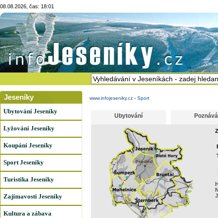
08.08.2026, čas: 18:01
Jeseníky
www.infojeseniky.cz
-
Sport
Ubytování Jeseníky
Ubytování
Poznává
Lyžování Jeseníky
Z
Koupání Jeseníky
Sport Jeseníky
Turistika Jeseníky
H
N
Zajímavosti Jeseníky
J
Kultura a zábava