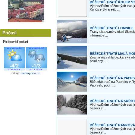
BĚŽECKÉ TRATĚ KOLEM S
Výchozištěm běžeckých tras je
Kunčice Ski areál. ...
BĚŽECKÉ TRATĚ LOMNICE
Trasy situované v okolí Slezsk
Počasí
informace ...
Předpověď počasí
BĚŽECKÉ TRATĚ MALÁ MO
Známá rozsáhlá běžkařská obla
položeny ...
zdroj:
meteopress.cz
BĚŽECKÉ TRATĚ NA PAPRS
Běžecké tratě na Paprsku v R
Paprsek, popř. ...
BĚŽECKÉ TRATĚ NA SKŘÍT
Výchozištěm běžeckých tras je
běžecké ...
BĚŽECKÉ TRATĚ RAMZOVÁ 
Výchozištěm běžeckých tras j
běžecké ...