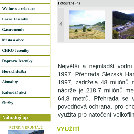
Fotografie (4)
Wellness a relaxace
Lázně Jeseníky
Gastronomie
Města a obce
CHKO Jeseníky
Doprava Jeseníky
Největší a nejmladší vodní
Horská služba
1997. Přehrada Slezská Har
1997, zadržela 48 miliónů 
Aktuality
nádrže je 218,7 miliónů met
Kalendář akcí
64,8 metrů. Přehrada se v
Služby
povodňová ochrana, pro chov 
využita pro natočení velkofi
Náhodný tip
PETRIN V BRUNTÁLE
VYUŽITÍ