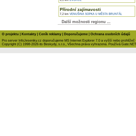
8,1 km
DVORCE
Přírodní zajímavosti
7,2 km
VENUŠINA SOPKA U MĚSTA BRUNTÁL
Další možnosti regionu ...
O projektu
|
Kontakty
|
Ceník reklamy
|
Doporučujeme
|
Ochrana osobních údajů
Pro server InfoJeseniky.cz doporučujeme MS Internet Explorer 7.0 a vyšší nebo prohlížeč
Copyright (C) 1998-2026 its Beskydy, s.r.o., Všechna práva vyhrazena. Používá Gate.NE