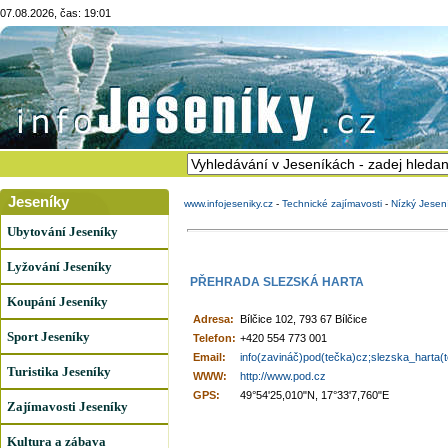
07.08.2026, čas: 19:01
Jeseníky
www.infojeseniky.cz
-
Technické zajímavosti
-
Nízký Jesen
Ubytování Jeseníky
Lyžování Jeseníky
PŘEHRADA SLEZSKÁ HARTA
Koupání Jeseníky
Adresa:
Bílčice 102, 793 67 Bílčice
Sport Jeseníky
Telefon:
+420 554 773 001
Email:
info(zavináč)pod(tečka)cz;slezska_harta(te
Turistika Jeseníky
WWW:
http://www.pod.cz
GPS:
49°54'25,010"N, 17°33'7,760"E
Zajímavosti Jeseníky
Kultura a zábava