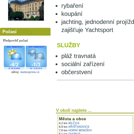
rybaření
koupání
jachting, jednodenní projížď
zajišťuje Yachtsport
Počasí
Předpověď počasí
SLUŽBY
pláž travnatá
sociální zařízení
občerstvení
zdroj:
meteopress.cz
V okolí najdete ...
Města a obce
4,2 km
BÍLČICE
6,9 km
KŘIŠŤANOVICE
7,6 km
HORNÍ BENEŠOV