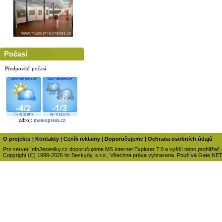
Počasí
Předpověď počasí
zdroj:
meteopress.cz
O projektu
|
Kontakty
|
Ceník reklamy
|
Doporučujeme
|
Ochrana osobních údajů
Pro server InfoJeseniky.cz doporučujeme MS Internet Explorer 7.0 a vyšší nebo prohlížeč
Copyright (C) 1998-2026 its Beskydy, s.r.o., Všechna práva vyhrazena. Používá Gate.NE