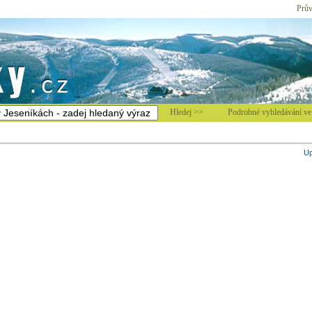
Prův
Hledej >>
Podrobné vyhledávání ve 
Up