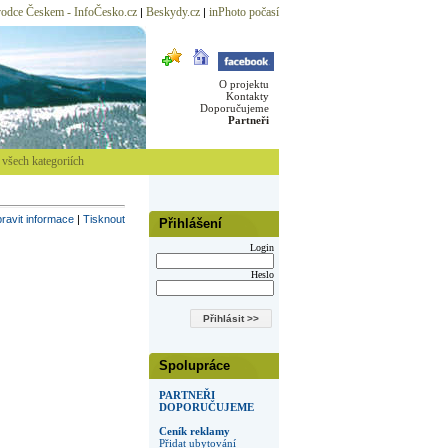
odce Českem - InfoČesko.cz
Beskydy.cz
inPhoto počasí
|
|
O projektu
Kontakty
Doporučujeme
Partneři
všech kategoriích
ravit informace
|
Tisknout
Přihlášení
Login
Heslo
Spolupráce
PARTNEŘI
DOPORUČUJEME
Ceník reklamy
Přidat ubytování