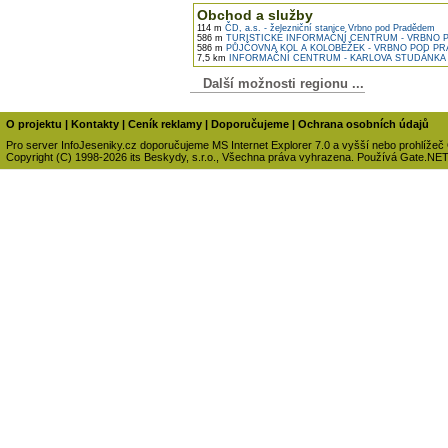
Obchod a služby
114 m
ČD, a.s. - železniční stanice Vrbno pod Pradědem
586 m
TURISTICKÉ INFORMAČNÍ CENTRUM - VRBNO 
586 m
PŮJČOVNA KOL A KOLOBĚŽEK - VRBNO POD P
7,5 km
INFORMAČNÍ CENTRUM - KARLOVA STUDÁNKA
Další možnosti regionu ...
O projektu
|
Kontakty
|
Ceník reklamy
|
Doporučujeme
|
Ochrana osobních údajů
Pro server InfoJeseniky.cz doporučujeme MS Internet Explorer 7.0 a vyšší nebo prohlížeč
Copyright (C) 1998-2026 its Beskydy, s.r.o., Všechna práva vyhrazena. Používá Gate.NE