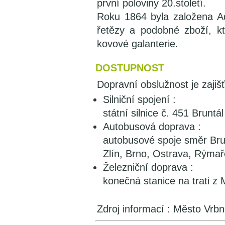
první poloviny 20.století.
Roku 1864 byla založena A
řetězy a podobné zboží, k
kovové galanterie.
DOSTUPNOST
Dopravní obslužnost je zajiš
Silniční spojení :
státní silnice č. 451 Brunt
Autobusová doprava :
autobusové spoje směr Brun
Zlín, Brno, Ostrava, Rýmař
Železniční doprava :
konečná stanice na trati z 
Zdroj informací : Město Vr