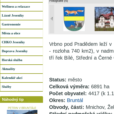
Fotografie (4)
Wellness a relaxace
Lázně Jeseníky
Gastronomie
Města a obce
CHKO Jeseníky
Vrbno pod Pradědem leží v 
- rozloha 740 km2), v nad
Doprava Jeseníky
tří řek Bílé, Střední a Černé
Horská služba
Aktuality
Kalendář akcí
Status:
město
Celková výměra:
6891 ha
Služby
Počet obyvatel:
4417 (k 1.
Náhodný tip
Okres:
Bruntál
Obvody, části:
Mnichov, Žel
PETRIN V BRUNTÁLE