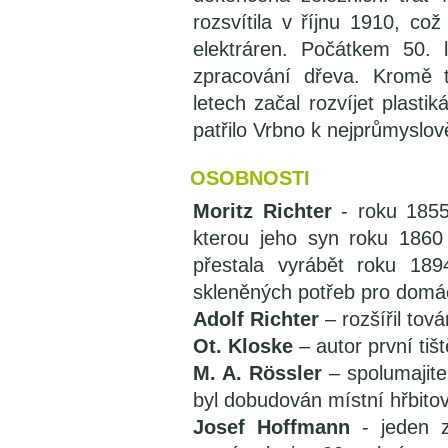
rozsvítila v říjnu 1910, co
elektráren. Počátkem 50.
zpracování dřeva. Kromě t
letech začal rozvíjet plasti
patřilo Vrbno k nejprůmyslo
OSOBNOSTI
Moritz Richter
- roku 1855 
kterou jeho syn roku 1860 
přestala vyrábět roku 18
skleněných potřeb pro domá
Adolf Richter
– rozšířil tov
Ot. Kloske
– autor první tiš
M. A. Rössler
– spolumajitel
byl dobudován místní hřbitov
Josef Hoffmann
- jeden z