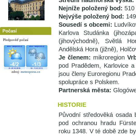
Střední nadmořská výška:
Nejníže položený bod:
510
Nejvýše položený bod:
149
Sousedí s obcemi:
Ludvíkov
Počasí
Karlova Studánka (jihozáp
(jihovýchodně), Světlá Ho
Předpověď počasí
Andělská Hora (jižně), Holč
Je členem:
mikroregion
Vrb
pod Pradědem, Karlovice a
zdroj:
meteopress.cz
jsou členy Euroregionu Pradě
spolupráce s Polskem.
Partnerská města:
Glogówe
HISTORIE
Původní středověká osada 
pod ochranou hradu Fürst
roku 1348. V té době zde byl