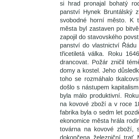
si hrad pronajal bohatý r
panství Hynek Bruntálský z
svobodné horní město. K t
města byl zastaven po bitvě
zapojil do stavovského povst
panství do vlastnictví Řád
třicetiletá válka. Roku 16
drancovat. Požár zničil tém
domy a kostel. Jeho důsledky
toho se rozmáhalo tkalcov
došlo s nástupem kapitalism
byla málo produktivní. Rok
na kovové zboží a v roce 18
fabrika byla o sedm let pozdě
ekonomice města hrála rodina
továrna na kovové zboží, 
dokončena železniční trať 