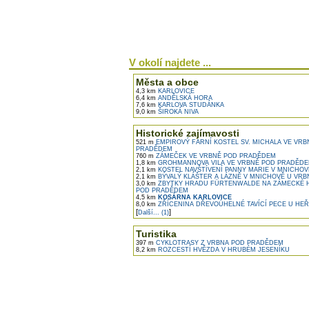
V okolí najdete ...
Města a obce
4,3 km
KARLOVICE
6,4 km
ANDĚLSKÁ HORA
7,6 km
KARLOVA STUDÁNKA
9,0 km
ŠIROKÁ NIVA
Historické zajímavosti
521 m
EMPIROVÝ FARNÍ KOSTEL SV. MICHALA VE VRB
PRADĚDEM
760 m
ZÁMEČEK VE VRBNĚ POD PRADĚDEM
1,8 km
GROHMANNOVA VILA VE VRBNĚ POD PRADĚD
2,1 km
KOSTEL NAVŠTÍVENÍ PANNY MARIE V MNICHOV
2,1 km
BÝVALÝ KLÁŠTER A LÁZNĚ V MNICHOVĚ U VRBNA
3,0 km
ZBYTKY HRADU FÜRTENWALDE NA ZÁMECKÉ 
POD PRADĚDEM
4,5 km
KOSÁRNA KARLOVICE
8,0 km
ZŘÍCENINA DŘEVOÚHELNÉ TAVÍCÍ PECE U HE
[
]
Další... (1)
Turistika
397 m
CYKLOTRASY Z VRBNA POD PRADĚDEM
8,2 km
ROZCESTÍ HVĚZDA V HRUBÉM JESENÍKU