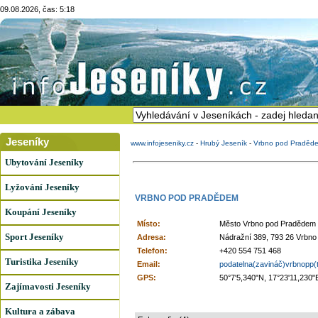
09.08.2026, čas: 5:18
Jeseníky
www.infojeseniky.cz
-
Hrubý Jeseník
-
Vrbno pod Praděd
Ubytování Jeseníky
Lyžování Jeseníky
VRBNO POD PRADĚDEM
Koupání Jeseníky
Místo:
Město Vrbno pod Pradědem
Sport Jeseníky
Adresa:
Nádražní 389, 793 26 Vrbn
Telefon:
+420 554 751 468
Turistika Jeseníky
Email:
podatelna(zavináč)vrbnopp(
GPS:
50°7'5,340"N, 17°23'11,230"
Zajímavosti Jeseníky
Kultura a zábava