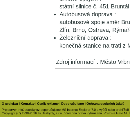
státní silnice č. 451 Brunt
Autobusová doprava :
autobusové spoje směr Brun
Zlín, Brno, Ostrava, Rýmař
Železniční doprava :
konečná stanice na trati z 
Zdroj informací : Město Vr
O projektu
|
Kontakty
|
Ceník reklamy
|
Doporučujeme
|
Ochrana osobních údajů
Pro server InfoJeseniky.cz doporučujeme MS Internet Explorer 7.0 a vyšší nebo prohlížeč
Copyright (C) 1998-2026 its Beskydy, s.r.o., Všechna práva vyhrazena. Používá Gate.NE