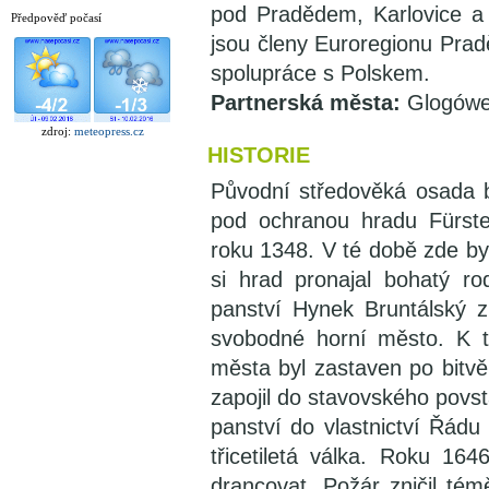
pod Pradědem, Karlovice a
Předpověď počasí
jsou členy Euroregionu Pradě
spolupráce s Polskem.
Partnerská města:
Glogówe
zdroj:
meteopress.cz
HISTORIE
Původní středověká osada 
pod ochranou hradu Fürst
roku 1348. V té době zde byl
si hrad pronajal bohatý r
panství Hynek Bruntálský z
svobodné horní město. K t
města byl zastaven po bitvě
zapojil do stavovského povst
panství do vlastnictví Řád
třicetiletá válka. Roku 16
drancovat. Požár zničil tém