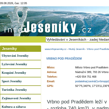
09.08.2026, čas: 12:05
Jeseníky
www.infojeseniky.cz
-
Hrubý Jeseník
-
Vrbno pod Praděd
Ubytování Jeseníky
VRBNO POD PRADĚDEM
Lyžování Jeseníky
Místo:
Město Vrbno pod Pradědem
Adresa:
Nádražní 389, 793 26 Vrbn
Koupání Jeseníky
Telefon:
+420 554 751 468
Sport Jeseníky
Email:
podatelna(zavináč)vrbnopp(
GPS:
50°7'5,340"N, 17°23'11,230"
Turistika Jeseníky
Zajímavosti Jeseníky
Vrbno pod Pradědem leží v 
Kultura a zábava
- rozloha 740 km2), v nad