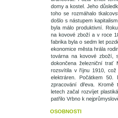
domy a kostel. Jeho důsledky
toho se rozmáhalo tkalcov
došlo s nástupem kapitalism
byla málo produktivní. Rok
na kovové zboží a v roce 18
fabrika byla o sedm let pozdě
ekonomice města hrála rodina
továrna na kovové zboží, 
dokončena železniční trať 
rozsvítila v říjnu 1910, co
elektráren. Počátkem 50.
zpracování dřeva. Kromě t
letech začal rozvíjet plasti
patřilo Vrbno k nejprůmyslo
OSOBNOSTI