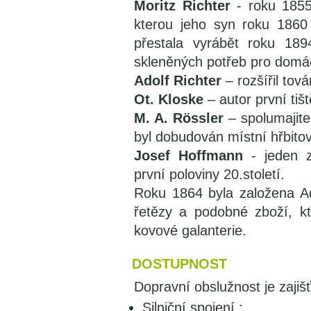
Moritz Richter
- roku 1855 
kterou jeho syn roku 1860 
přestala vyrábět roku 18
skleněných potřeb pro domá
Adolf Richter
– rozšířil tov
Ot. Kloske
– autor první tiš
M. A. Rössler
– spolumajitel
byl dobudován místní hřbitov
Josef Hoffmann
- jeden z
první poloviny 20.století.
Roku 1864 byla založena A
řetězy a podobné zboží, k
kovové galanterie.
DOSTUPNOST
Dopravní obslužnost je zajiš
Silniční spojení :