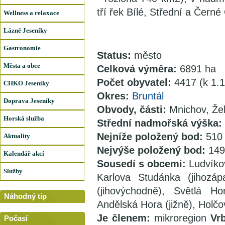
tří řek Bílé, Střední a Černé
Wellness a relaxace
Lázně Jeseníky
Gastronomie
Status:
město
Města a obce
Celková výměra:
6891 ha
Počet obyvatel:
4417 (k 1.
CHKO Jeseníky
Okres:
Bruntál
Doprava Jeseníky
Obvody, části:
Mnichov, Žel
Horská služba
Střední nadmořská výška:
Nejníže položený bod:
510
Aktuality
Nejvýše položený bod:
149
Kalendář akcí
Sousedí s obcemi:
Ludvíkov
Služby
Karlova Studánka (jihozáp
(jihovýchodně), Světlá Ho
Náhodný tip
Andělská Hora (jižně), Holč
Je členem:
mikroregion
Vrb
Počasí