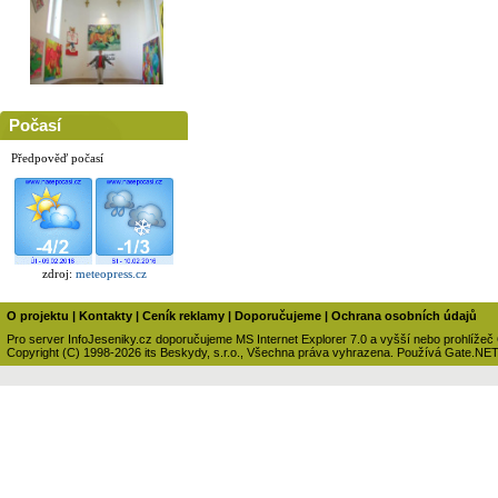
Počasí
Předpověď počasí
zdroj:
meteopress.cz
O projektu
|
Kontakty
|
Ceník reklamy
|
Doporučujeme
|
Ochrana osobních údajů
Pro server InfoJeseniky.cz doporučujeme MS Internet Explorer 7.0 a vyšší nebo prohlížeč
Copyright (C) 1998-2026 its Beskydy, s.r.o., Všechna práva vyhrazena. Používá Gate.NE