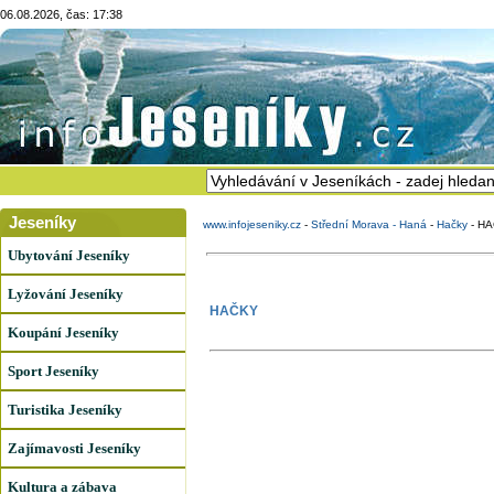
06.08.2026, čas: 17:38
Jeseníky
www.infojeseniky.cz
-
Střední Morava - Haná
-
Hačky
-
HA
Ubytování Jeseníky
Lyžování Jeseníky
HAČKY
Koupání Jeseníky
Sport Jeseníky
Turistika Jeseníky
Zajímavosti Jeseníky
Kultura a zábava