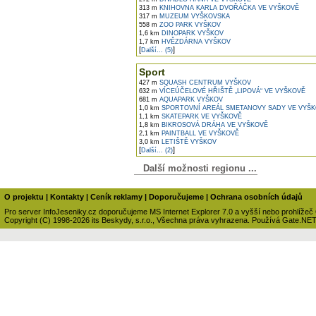
313 m
KNIHOVNA KARLA DVOŘÁČKA VE VYŠKOVĚ
317 m
MUZEUM VYŠKOVSKA
558 m
ZOO PARK VYŠKOV
1,6 km
DINOPARK VYŠKOV
1,7 km
HVĚZDÁRNA VYŠKOV
[
]
Další... (5)
Sport
427 m
SQUASH CENTRUM VYŠKOV
632 m
VÍCEÚČELOVÉ HŘIŠTĚ „LIPOVÁ“ VE VYŠKOVĚ
681 m
AQUAPARK VYŠKOV
1,0 km
SPORTOVNÍ AREÁL SMETANOVY SADY VE VYŠ
1,1 km
SKATEPARK VE VYŠKOVĚ
1,8 km
BIKROSOVÁ DRÁHA VE VYŠKOVĚ
2,1 km
PAINTBALL VE VYŠKOVĚ
3,0 km
LETIŠTĚ VYŠKOV
[
]
Další... (2)
Další možnosti regionu ...
O projektu
|
Kontakty
|
Ceník reklamy
|
Doporučujeme
|
Ochrana osobních údajů
Pro server InfoJeseniky.cz doporučujeme MS Internet Explorer 7.0 a vyšší nebo prohlížeč
Copyright (C) 1998-2026 its Beskydy, s.r.o., Všechna práva vyhrazena. Používá Gate.NE