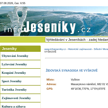
07.08.2026, čas: 6:55
Jeseníky
www.infojeseniky.cz
-
Historické zajímavosti
-
Střední Mor
VYŠKOVĚ
Ubytování Jeseníky
Lyžování Jeseníky
ŽIDOVSKÁ SYNAGOGA VE VYŠKOVĚ
Koupání Jeseníky
Místo:
Vyškov
Sport Jeseníky
Adresa:
Masarykovo náměstí, 682 01 
GPS:
49°16'36,770"N, 17°0'4,870"E
Turistika Jeseníky
Zajímavosti Jeseníky
Kultura a zábava