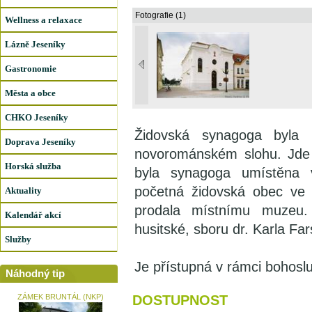
Fotografie (1)
Wellness a relaxace
Lázně Jeseníky
Gastronomie
Města a obce
CHKO Jeseníky
Židovská synagoga byla
Doprava Jeseníky
novorománském slohu. Jde 
Horská služba
byla synagoga umístěna v
početná židovská obec ve 
Aktuality
prodala místnímu muzeu.
Kalendář akcí
husitské, sboru dr. Karla Fa
Služby
Je přístupná v rámci bohosl
Náhodný tip
ZÁMEK BRUNTÁL (NKP)
DOSTUPNOST