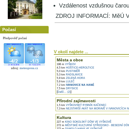
Vzdálenost vzdušnou čaro
ZDROJ INFORMACÍ: MěÚ V
Počasí
Předpověď počasí
V okolí najdete ...
Města a obce
196 m
VYŠKOV
zdroj:
meteopress.cz
4,5 km
HOŠTICE-HEROLTICE
5,0 km
PUSTIMĚŘ
5,3 km
RADSLAVICE
5,9 km
ZELENÁ HORA
5,9 km
LULEČ
7,2 km
IVANOVICE NA HANÉ
7,5 km
DRYSICE
[
]
Další... (2)
Přírodní zajímavosti
1,5 km
VYŠKOVSKÝ RYBNÍK KAČENEC
7,3 km
NEJSTARŠÍ AKÁT NA MORAVĚ V IVANOVICÍCH 
Kultura
227 m
KINO SOKOLSKÝ DŮM VE VYŠKOVĚ
272 m
MĚSTSKÉ KULTURNÍ STŘEDISKO - BESEDNÍ DŮ
272 m
DIVADLO HANÁ VE VYŠKOVĚ