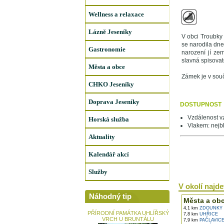
Wellness a relaxace
Lázně Jeseníky
V obci Troubky
se narodila dn
Gastronomie
narození jí ze
slavná spisova
Města a obce
Zámek je v souč
CHKO Jeseníky
Doprava Jeseníky
DOSTUPNOST
Vzdálenost v
Horská služba
Vlakem: nejbl
Aktuality
Kalendář akcí
Služby
V okolí najdet
Náhodný tip
Města a ob
4,1 km
ZDOUNKY
PŘÍRODNÍ PAMÁTKA UHLÍŘSKÝ
7,8 km
UHŘICE
VRCH U BRUNTÁLU
7,9 km
PAČLAVIC