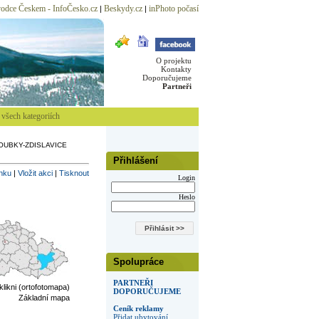
odce Českem - InfoČesko.cz
Beskydy.cz
inPhoto počasí
|
|
O projektu
Kontakty
Doporučujeme
Partneři
všech kategoriích
OUBKY-ZDISLAVICE
Přihlášení
inku
|
Vložit akci
|
Tisknout
Login
Heslo
Spolupráce
PARTNEŘI
 klikni (ortofotomapa)
DOPORUČUJEME
Základní mapa
Ceník reklamy
Přidat ubytování