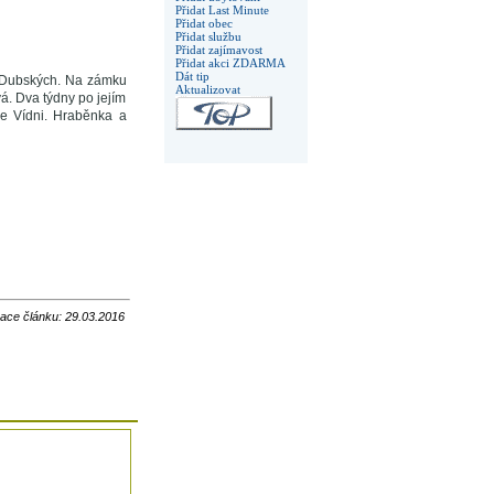
Přidat Last Minute
Přidat obec
Přidat službu
Přidat zajímavost
Přidat akci ZDARMA
Dát tip
t Dubských. Na zámku
Aktualizovat
. Dva týdny po jejím
ve Vídni. Hraběnka a
zace článku: 29.03.2016