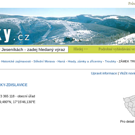
Prův
Hledej >>
Podrobné vyhledávání ve 
-
Historické zajímavosti
-
Střední Morava - Haná
-
Hrady, zámky a zříceniny
-
Troubky
-
ZÁMEK TR
Upravit informace
|
Vložit nov
KY-ZDISLAVICE
3 365 118 - obecní úřad
9,480"N, 17°15'46,130"E
Pro detail