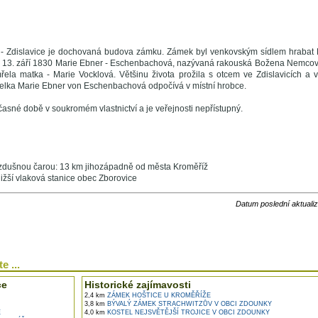
 - Zdislavice je dochovaná budova zámku. Zámek byl venkovským sídlem hraba
e 13. září 1830 Marie Ebner - Eschenbachová, nazývaná rakouská Božena Nemcová
mřela matka - Marie Vocklová. Většinu života prožila s otcem ve Zdislavicích a 
telka Marie Ebner von Eschenbachová odpočívá v místní hrobce.
asné době v soukromém vlastnictví a je veřejnosti nepřístupný.
zdušnou čarou: 13 km jihozápadně od města Kroměříž
ižší vlaková stanice obec Zborovice
Datum poslední aktuali
e ...
ce
Historické zajímavosti
2,4 km
ZÁMEK HOŠTICE U KROMĚŘÍŽE
3,8 km
BÝVALÝ ZÁMEK STRACHWITZŮV V OBCI ZDOUNKY
E
4,0 km
KOSTEL NEJSVĚTĚJŠÍ TROJICE V OBCI ZDOUNKY