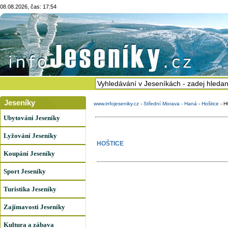
08.08.2026, čas: 17:54
Jeseníky
www.infojeseniky.cz
-
Střední Morava - Haná
-
Hoštice
-
H
Ubytování Jeseníky
Lyžování Jeseníky
HOŠTICE
Koupání Jeseníky
Sport Jeseníky
Turistika Jeseníky
Zajímavosti Jeseníky
Kultura a zábava