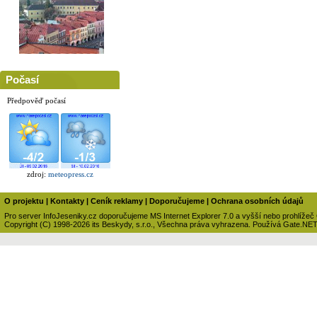
Počasí
Předpověď počasí
zdroj:
meteopress.cz
O projektu
|
Kontakty
|
Ceník reklamy
|
Doporučujeme
|
Ochrana osobních údajů
Pro server InfoJeseniky.cz doporučujeme MS Internet Explorer 7.0 a vyšší nebo prohlížeč
Copyright (C) 1998-2026 its Beskydy, s.r.o., Všechna práva vyhrazena. Používá Gate.NE