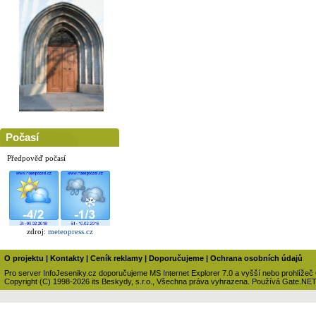
Počasí
Předpověď počasí
zdroj:
meteopress.cz
O projektu
|
Kontakty
|
Ceník reklamy
|
Doporučujeme
|
Ochrana osobních údajů
Pro server InfoJeseniky.cz doporučujeme MS Internet Explorer 7.0 a vyšší nebo prohlížeč
Copyright (C) 1998-2026 its Beskydy, s.r.o., Všechna práva vyhrazena. Používá Gate.NE