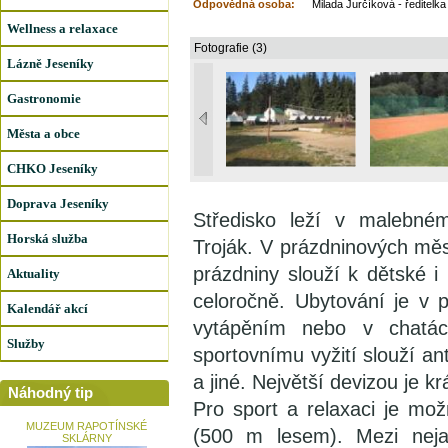
Odpovědná osoba:
Milada Jurčíková - ředitelka
Wellness a relaxace
Fotografie (3)
Lázně Jeseníky
Gastronomie
Města a obce
CHKO Jeseníky
Doprava Jeseníky
Středisko leží v malebné
Horská služba
Troják. V prázdninových měsí
prázdniny slouží k dětské i
Aktuality
celoročně. Ubytování je v
Kalendář akcí
vytápěním nebo v chatác
Služby
sportovnímu vyžití slouží ant
a jiné. Největší devizou je kr
Náhodný tip
Pro sport a relaxaci je mož
MUZEUM RAPOTÍNSKÉ
(500 m lesem). Mezi nejat
SKLÁRNY