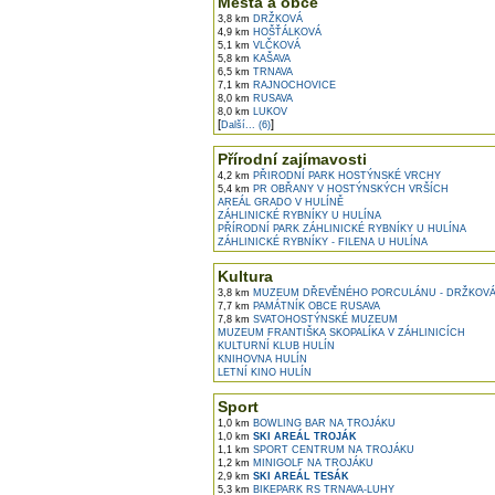
Města a obce
3,8 km
DRŽKOVÁ
4,9 km
HOŠŤÁLKOVÁ
5,1 km
VLČKOVÁ
5,8 km
KAŠAVA
6,5 km
TRNAVA
7,1 km
RAJNOCHOVICE
8,0 km
RUSAVA
8,0 km
LUKOV
[
]
Další... (6)
Přírodní zajímavosti
4,2 km
PŘIRODNÍ PARK HOSTÝNSKÉ VRCHY
5,4 km
PR OBŘANY V HOSTÝNSKÝCH VRŠÍCH
AREÁL GRADO V HULÍNĚ
ZÁHLINICKÉ RYBNÍKY U HULÍNA
PŘÍRODNÍ PARK ZÁHLINICKÉ RYBNÍKY U HULÍNA
ZÁHLINICKÉ RYBNÍKY - FILENA U HULÍNA
Kultura
3,8 km
MUZEUM DŘEVĚNÉHO PORCULÁNU - DRŽKOV
7,7 km
PAMÁTNÍK OBCE RUSAVA
7,8 km
SVATOHOSTÝNSKÉ MUZEUM
MUZEUM FRANTIŠKA SKOPALÍKA V ZÁHLINICÍCH
KULTURNÍ KLUB HULÍN
KNIHOVNA HULÍN
LETNÍ KINO HULÍN
Sport
1,0 km
BOWLING BAR NA TROJÁKU
1,0 km
SKI AREÁL TROJÁK
1,1 km
SPORT CENTRUM NA TROJÁKU
1,2 km
MINIGOLF NA TROJÁKU
2,9 km
SKI AREÁL TESÁK
5,3 km
BIKEPARK RS TRNAVA-LUHY