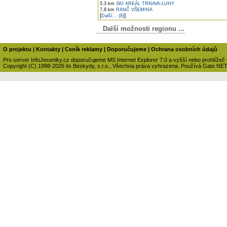
5,3 km
SKI AREÁL TRNAVA-LUHY
7,8 km
RANČ VŠEMINA
[
]
Další... (8)
Další možnosti regionu ...
O projektu
|
Kontakty
|
Ceník reklamy
|
Doporučujeme
|
Ochrana osobních údajů
Pro server InfoJeseniky.cz doporučujeme MS Internet Explorer 7.0 a vyšší nebo prohlížeč
Copyright (C) 1998-2026 its Beskydy, s.r.o., Všechna práva vyhrazena. Používá Gate.NE