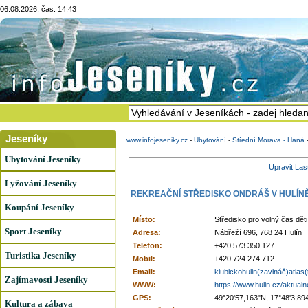
06.08.2026, čas: 14:43
Jeseníky
www.infojeseniky.cz
-
Ubytování
-
Střední Morava - Haná
Ubytování Jeseníky
Upravit Las
Lyžování Jeseníky
REKREAČNÍ STŘEDISKO ONDRÁŠ V HULÍN
Koupání Jeseníky
Místo:
Středisko pro volný čas dět
Sport Jeseníky
Adresa:
Nábřeží 696, 768 24 Hulín
Telefon:
+420 573 350 127
Turistika Jeseníky
Mobil:
+420 724 274 712
Email:
klubickohulin(zavináč)atlas
Zajímavosti Jeseníky
WWW:
https://www.hulin.cz/aktualne
GPS:
49°20'57,163"N, 17°48'3,89
Kultura a zábava