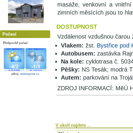
masáže, venkovní a vnitřní
zimních měsících jsou to hla
DOSTUPNOST
Počasí
Vzdálenost vzdušnou čaro
Předpověď počasí
Vlakem:
žst.
Bystřice pod
Autobusem:
zastávka Raj
Na kole:
cyklotrasa č. 503
Pěšky:
NS Tesák; modrá 
zdroj:
meteopress.cz
Autem:
parkování na Trojá
ZDROJ INFORMACÍ: MěÚ H
V okolí najdete ...