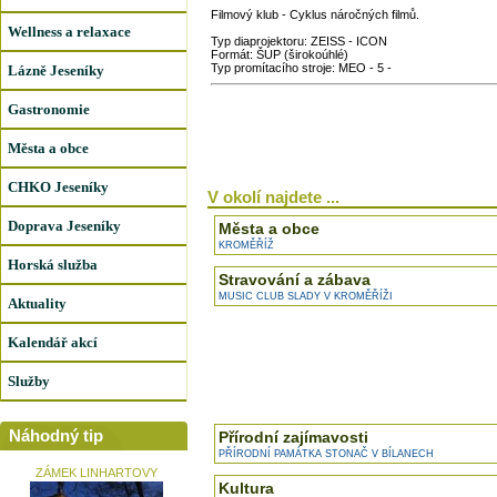
Filmový klub - Cyklus náročných filmů.
Wellness a relaxace
Typ diaprojektoru: ZEISS - ICON
Formát: ŠUP (širokoúhlé)
Typ promítacího stroje: MEO - 5 -
Lázně Jeseníky
Gastronomie
Města a obce
CHKO Jeseníky
V okolí najdete ...
Doprava Jeseníky
Města a obce
KROMĚŘÍŽ
Horská služba
Stravování a zábava
MUSIC CLUB SLADY V KROMĚŘÍŽI
Aktuality
Kalendář akcí
Služby
Náhodný tip
Přírodní zajímavosti
PŘÍRODNÍ PAMÁTKA STONAČ V BÍLANECH
ZÁMEK LINHARTOVY
Kultura