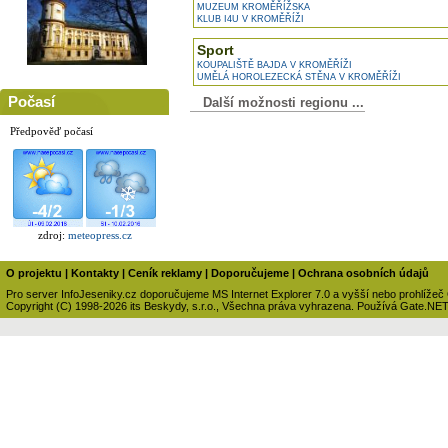
MUZEUM KROMĚŘÍŽSKA
KLUB I4U V KROMĚŘÍŽI
Sport
KOUPALIŠTĚ BAJDA V KROMĚŘÍŽI
UMĚLÁ HOROLEZECKÁ STĚNA V KROMĚŘÍŽI
Počasí
Další možnosti regionu ...
Předpověď počasí
zdroj:
meteopress.cz
O projektu
|
Kontakty
|
Ceník reklamy
|
Doporučujeme
|
Ochrana osobních údajů
Pro server InfoJeseniky.cz doporučujeme MS Internet Explorer 7.0 a vyšší nebo prohlížeč
Copyright (C) 1998-2026 its Beskydy, s.r.o., Všechna práva vyhrazena. Používá Gate.NE