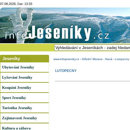
07.08.2026, čas: 13:33
Jeseníky
www.infojeseniky.cz
-
Střední Morava - Haná
-
Lutopecny
Ubytování Jeseníky
LUTOPECNY
Lyžování Jeseníky
Koupání Jeseníky
Sport Jeseníky
Turistika Jeseníky
Zajímavosti Jeseníky
Kultura a zábava