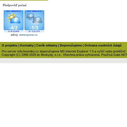
Předpověď počasí
zdroj:
meteopress.cz
O projektu
|
Kontakty
|
Ceník reklamy
|
Doporučujeme
|
Ochrana osobních údajů
Pro server InfoJeseniky.cz doporučujeme MS Internet Explorer 7.0 a vyšší nebo prohlížeč
Copyright (C) 1998-2026 its Beskydy, s.r.o., Všechna práva vyhrazena. Používá Gate.NE