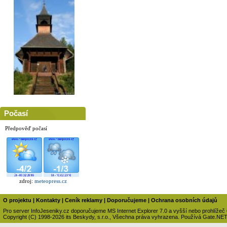
Počasí
Předpověď počasí
zdroj:
meteopress.cz
O projektu
|
Kontakty
|
Ceník reklamy
|
Doporučujeme
|
Ochrana osobních údajů
Pro server InfoJeseniky.cz doporučujeme MS Internet Explorer 7.0 a vyšší nebo prohlížeč
Copyright (C) 1998-2026 its Beskydy, s.r.o., Všechna práva vyhrazena. Používá Gate.NE