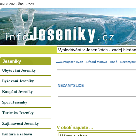
06.08.2026, čas: 22:29
Jeseníky
www.infojeseniky.cz
-
Střední Morava - Haná
-
Nezamyslic
Ubytování Jeseníky
Lyžování Jeseníky
NEZAMYSLICE
Koupání Jeseníky
Sport Jeseníky
Turistika Jeseníky
Zajímavosti Jeseníky
V okolí najdete ...
Kultura a zábava