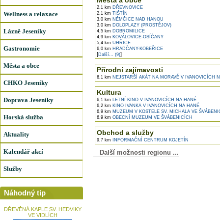
Města a obce
2,1 km
DŘEVNOVICE
Wellness a relaxace
2,1 km
TIŠTÍN
3,0 km
NĚMČICE NAD HANOU
3,0 km
DOLOPLAZY (PROSTĚJOV)
Lázně Jeseníky
4,5 km
DOBROMILICE
4,9 km
KOVÁLOVICE-OSÍČANY
5,4 km
UHŘICE
Gastronomie
6,0 km
HRADČANY-KOBEŘICE
[
]
Další... (9)
Města a obce
Přírodní zajímavosti
6,1 km
NEJSTARŠÍ AKÁT NA MORAVĚ V IVANOVICÍCH 
CHKO Jeseníky
Kultura
Doprava Jeseníky
6,1 km
LETNÍ KINO V IVANOVICÍCH NA HANÉ
6,2 km
KINO IVANKA V IVANOVICÍCH NA HANÉ
6,9 km
MUZEUM V KOSTELE SV. MICHALA VE ŠVÁBENI
Horská služba
6,9 km
OBECNÍ MUZEUM VE ŠVÁBENICÍCH
Obchod a služby
Aktuality
9,7 km
INFORMAČNÍ CENTRUM KOJETÍN
Kalendář akcí
Další možnosti regionu ...
Služby
Náhodný tip
DŘEVĚNÁ KAPLE SV. HEDVIKY
VE VIDLÍCH