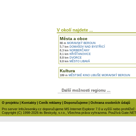
V okolí najdete ...
Města a obce
66 m
MORAVSKÝ BEROUN
5,7 km
DOMAŠOV NAD BYSTŘICÍ
6,3 km
NORBERČANY
8,1 km
KŘIŠŤANOVICE
8,8 km
DVORCE
9,8 km
MĚSTO LIBAVÁ
Kultura
189 m
MĚSTSKÉ KINO LIBUŠE MORAVSKÝ BEROUN
Další možnosti regionu ...
O projektu
|
Kontakty
|
Ceník reklamy
|
Doporučujeme
|
Ochrana osobních údajů
Pro server InfoJeseniky.cz doporučujeme MS Internet Explorer 7.0 a vyšší nebo prohlížeč
Copyright (C) 1998-2026 its Beskydy, s.r.o., Všechna práva vyhrazena. Používá Gate.NE