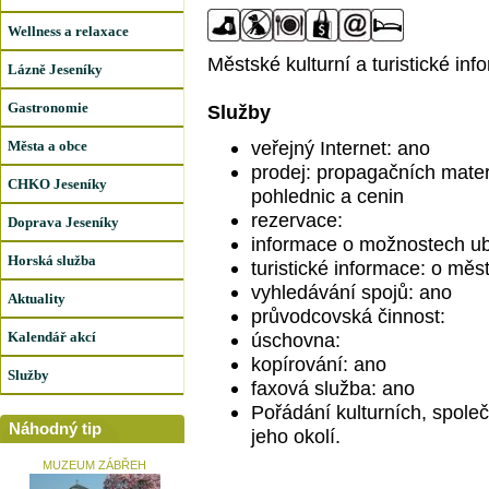
Wellness a relaxace
Městské kulturní a turistické in
Lázně Jeseníky
Gastronomie
Služby
veřejný Internet: ano
Města a obce
prodej: propagačních mate
CHKO Jeseníky
pohlednic a cenin
rezervace:
Doprava Jeseníky
informace o možnostech ub
Horská služba
turistické informace: o měs
vyhledávání spojů: ano
Aktuality
průvodcovská činnost:
Kalendář akcí
úschovna:
kopírování: ano
Služby
faxová služba: ano
Pořádání kulturních, spole
Náhodný tip
jeho okolí.
MUZEUM ZÁBŘEH