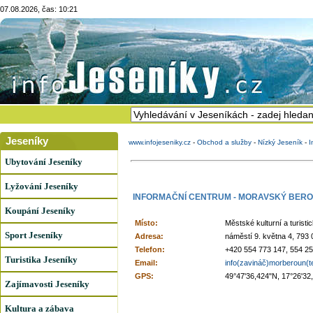
07.08.2026, čas: 10:21
Jeseníky
www.infojeseniky.cz
-
Obchod a služby
-
Nízký Jeseník
-
I
Ubytování Jeseníky
Lyžování Jeseníky
INFORMAČNÍ CENTRUM - MORAVSKÝ BER
Koupání Jeseníky
Místo:
Městské kulturní a turist
Sport Jeseníky
Adresa:
náměstí 9. května 4, 793
Telefon:
+420 554 773 147, 554 2
Turistika Jeseníky
Email:
info(zavináč)morberoun(
GPS:
49°47'36,424"N, 17°26'32
Zajímavosti Jeseníky
Kultura a zábava