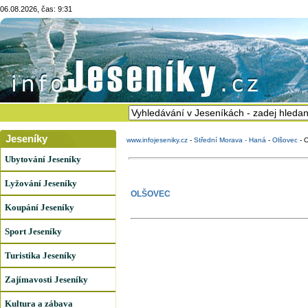
06.08.2026, čas: 9:31
Jeseníky
www.infojeseniky.cz
-
Střední Morava - Haná
-
Olšovec
-
Ubytování Jeseníky
Lyžování Jeseníky
OLŠOVEC
Koupání Jeseníky
Sport Jeseníky
Turistika Jeseníky
Zajímavosti Jeseníky
Kultura a zábava