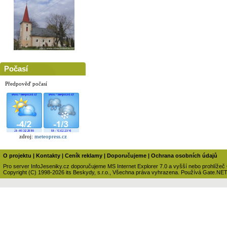
Počasí
Předpověď počasí
zdroj:
meteopress.cz
O projektu
|
Kontakty
|
Ceník reklamy
|
Doporučujeme
|
Ochrana osobních údajů
Pro server InfoJeseniky.cz doporučujeme MS Internet Explorer 7.0 a vyšší nebo prohlížeč
Copyright (C) 1998-2026 its Beskydy, s.r.o., Všechna práva vyhrazena. Používá Gate.NE