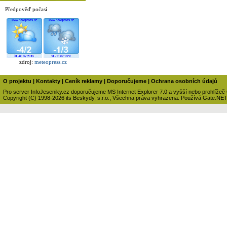
Předpověď počasí
zdroj:
meteopress.cz
O projektu
|
Kontakty
|
Ceník reklamy
|
Doporučujeme
|
Ochrana osobních údajů
Pro server InfoJeseniky.cz doporučujeme MS Internet Explorer 7.0 a vyšší nebo prohlížeč
Copyright (C) 1998-2026 its Beskydy, s.r.o., Všechna práva vyhrazena. Používá Gate.NE