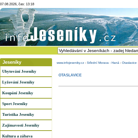
07.08.2026, čas: 13:18
Jeseníky
www.infojeseniky.cz
-
Střední Morava - Haná
-
Otaslavice
Ubytování Jeseníky
OTASLAVICE
Lyžování Jeseníky
Koupání Jeseníky
Sport Jeseníky
Turistika Jeseníky
Zajímavosti Jeseníky
Kultura a zábava