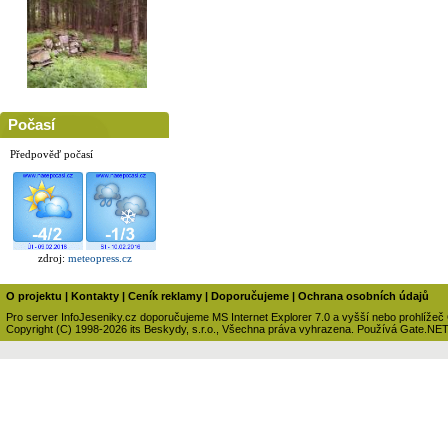
Počasí
Předpověď počasí
zdroj:
meteopress.cz
O projektu
|
Kontakty
|
Ceník reklamy
|
Doporučujeme
|
Ochrana osobních údajů
Pro server InfoJeseniky.cz doporučujeme MS Internet Explorer 7.0 a vyšší nebo prohlížeč
Copyright (C) 1998-2026 its Beskydy, s.r.o., Všechna práva vyhrazena. Používá Gate.NE