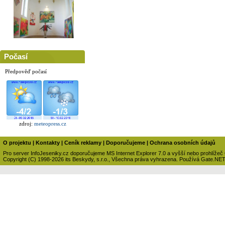
Počasí
Předpověď počasí
zdroj:
meteopress.cz
O projektu
|
Kontakty
|
Ceník reklamy
|
Doporučujeme
|
Ochrana osobních údajů
Pro server InfoJeseniky.cz doporučujeme MS Internet Explorer 7.0 a vyšší nebo prohlížeč
Copyright (C) 1998-2026 its Beskydy, s.r.o., Všechna práva vyhrazena. Používá Gate.NE