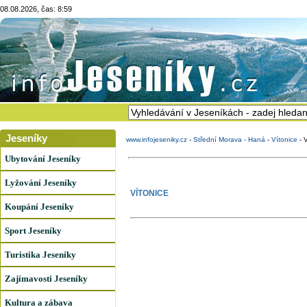
08.08.2026, čas: 8:59
Jeseníky
www.infojeseniky.cz
-
Střední Morava - Haná
-
Vítonice
-
Ubytování Jeseníky
Lyžování Jeseníky
VÍTONICE
Koupání Jeseníky
Sport Jeseníky
Turistika Jeseníky
Zajímavosti Jeseníky
Kultura a zábava