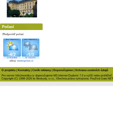
Počasí
Předpověď počasí
zdroj:
meteopress.cz
O projektu
|
Kontakty
|
Ceník reklamy
|
Doporučujeme
|
Ochrana osobních údajů
Pro server InfoJeseniky.cz doporučujeme MS Internet Explorer 7.0 a vyšší nebo prohlížeč
Copyright (C) 1998-2026 its Beskydy, s.r.o., Všechna práva vyhrazena. Používá Gate.NE