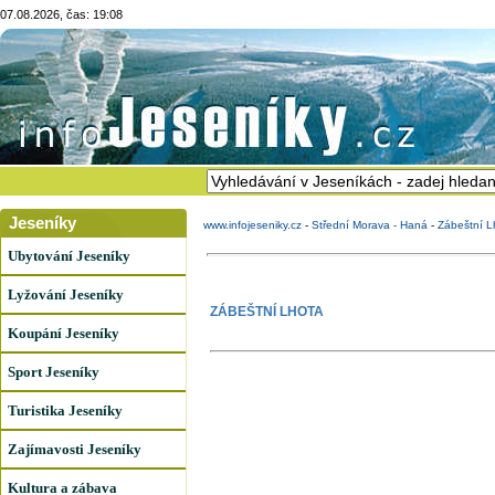
07.08.2026, čas: 19:08
Jeseníky
www.infojeseniky.cz
-
Střední Morava - Haná
-
Zábeštní L
Ubytování Jeseníky
Lyžování Jeseníky
ZÁBEŠTNÍ LHOTA
Koupání Jeseníky
Sport Jeseníky
Turistika Jeseníky
Zajímavosti Jeseníky
Kultura a zábava