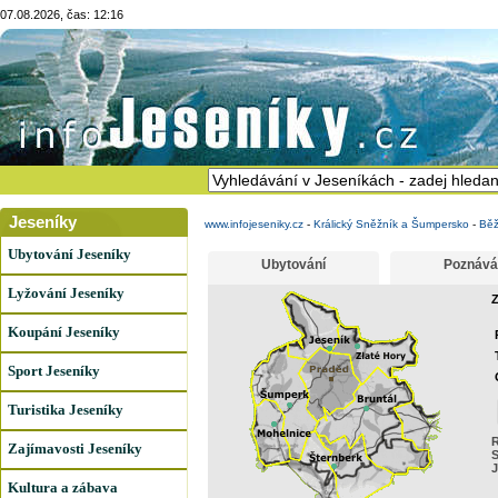
07.08.2026, čas: 12:16
Jeseníky
www.infojeseniky.cz
-
Králický Sněžník a Šumpersko
-
Běž
Ubytování Jeseníky
Ubytování
Poznává
Lyžování Jeseníky
Z
Koupání Jeseníky
Sport Jeseníky
Turistika Jeseníky
R
Zajímavosti Jeseníky
S
J
Kultura a zábava