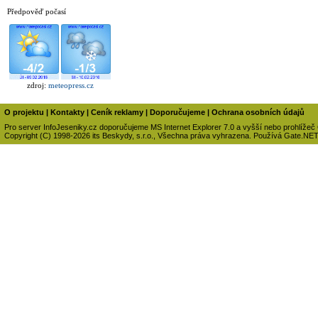
Předpověď počasí
zdroj:
meteopress.cz
O projektu
|
Kontakty
|
Ceník reklamy
|
Doporučujeme
|
Ochrana osobních údajů
Pro server InfoJeseniky.cz doporučujeme MS Internet Explorer 7.0 a vyšší nebo prohlížeč
Copyright (C) 1998-2026 its Beskydy, s.r.o., Všechna práva vyhrazena. Používá Gate.NE