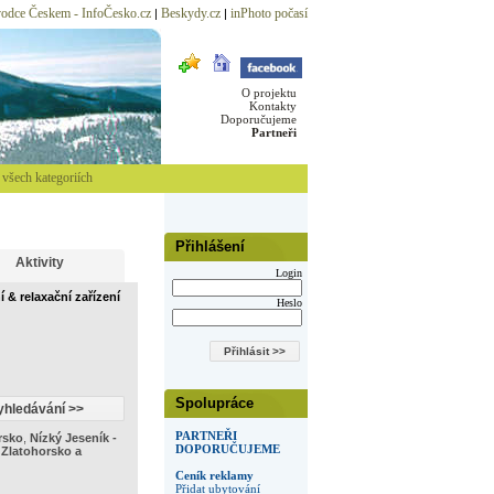
odce Českem - InfoČesko.cz
Beskydy.cz
inPhoto počasí
|
|
O projektu
Kontakty
Doporučujeme
Partneři
všech kategoriích
Přihlášení
Aktivity
Login
 & relaxační zařízení
Heslo
Spolupráce
PARTNEŘI
rsko
,
Nízký Jeseník -
DOPORUČUJEME
,
Zlatohorsko a
Ceník reklamy
Přidat ubytování