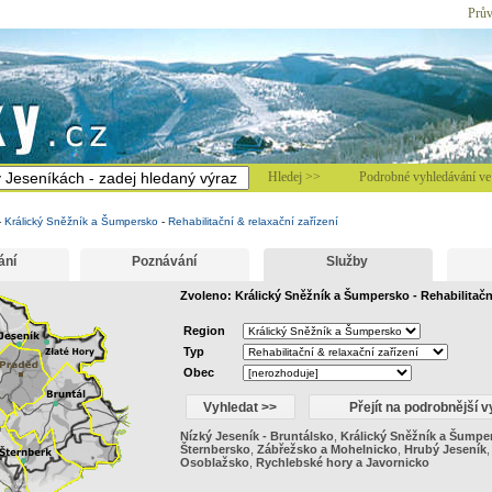
Prův
Hledej >>
Podrobné vyhledávání ve 
-
Králický Sněžník a Šumpersko
-
Rehabilitační & relaxační zařízení
ání
Poznávání
Služby
Zvoleno: Králický Sněžník a Šumpersko - Rehabilitační
Region
Typ
Obec
Nízký Jeseník - Bruntálsko
,
Králický Sněžník a Šumpe
Šternbersko
,
Zábřežsko a Mohelnicko
,
Hrubý Jeseník
Osoblažsko
,
Rychlebské hory a Javornicko