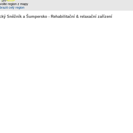
zvolte region z mapy
razit celý region
ický Sněžník a Šumpersko - Rehabilitační & relaxační zařízení