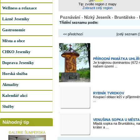
Tip: zvolte region z mapy
Wellness a relaxace
Zobrazit celý region
Poznávání - Nízký Jeseník - Bruntálsko - 
Lázně Jeseníky
Třídění seznamu podle:
Gastronomie
<< předchozí
[celý seznam (
Města a obce
CHKO Jeseníky
PŘÍRODNÍ PAMÁTKA UHLÍ
Doprava Jeseníky
Je krajinnou dominantou (672 m
našem území ...
Horská služba
Aktuality
RYBNÍK TVRDKOV
Kalendář akcí
Koupací oblast leží v příjemném
...
Služby
VENUŠINA SOPKA U MĚST
Náhodný tip
Mladá sopka na Bruntálsku, nad
kráter a ...
GALERIE ŠUMPERSKA