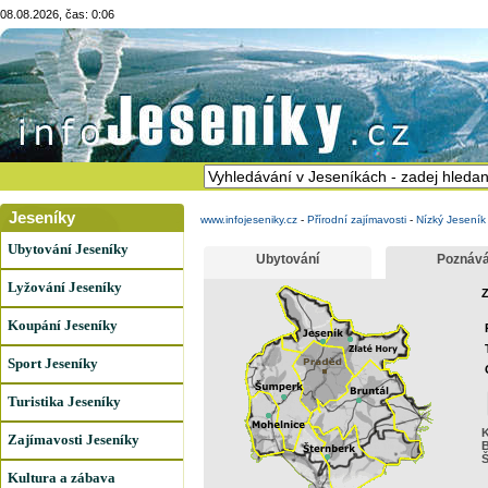
08.08.2026, čas: 0:06
Jeseníky
www.infojeseniky.cz
-
Přírodní zajímavosti
-
Nízký Jeseník 
Ubytování Jeseníky
Ubytování
Poznává
Lyžování Jeseníky
Z
Koupání Jeseníky
Sport Jeseníky
Turistika Jeseníky
K
Zajímavosti Jeseníky
B
Š
Kultura a zábava