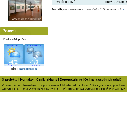
<< předchozí
[celý seznam (
Nenašli jste v seznamu co jste hledali? Dejte nám svůj
tip
Počasí
Předpověď počasí
zdroj:
meteopress.cz
O projektu
|
Kontakty
|
Ceník reklamy
|
Doporučujeme
|
Ochrana osobních údajů
Pro server InfoJeseniky.cz doporučujeme MS Internet Explorer 7.0 a vyšší nebo prohlížeč
Copyright (C) 1998-2026 its Beskydy, s.r.o., Všechna práva vyhrazena. Používá Gate.NE