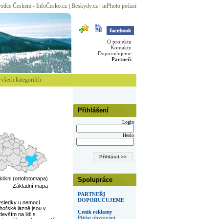
odce Českem - InfoČesko.cz
Beskydy.cz
inPhoto počasí
|
|
O projektu
Kontakty
Doporučujeme
Partneři
všech kategoriích
Přihlášení
Login
Heslo
 klikni (ortofotomapa)
Spolupráce
Základní mapa
PARTNEŘI
DOPORUČUJEME
výsledky u nemocí
hořské lázně jsou v
Ceník reklamy
evším na lidi s
Přidat ubytování