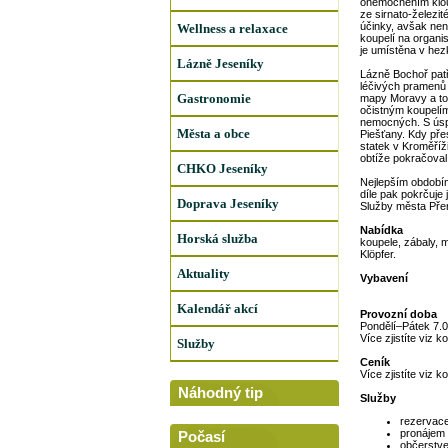
onemocněním kloub
ze sirnato-železi
účinky, avšak nen
Wellness a relaxace
koupelí na organi
je umístěna v hez
Lázně Jeseníky
Lázně Bochoř patř
léčivých pramenů 
Gastronomie
mapy Moravy a to v
očistným koupelím
nemocných. S úsp
Města a obce
Piešťany. Kdy přes
statek v Kroměříž
obtíže pokračoval 
CHKO Jeseníky
Nejlepším obdobím
díle pak pokrčuje 
Doprava Jeseníky
Služby města Přer
Nabídka
Horská služba
koupele, zábaly, 
Klöpfer.
Aktuality
Vybavení
Kalendář akcí
Provozní doba
Pondělí–Pátek 7.
Více zjistíte viz ko
Služby
Ceník
Více zjistíte viz ko
Náhodný tip
Služby
rezervace
pronájem 
Počasí
občerstve