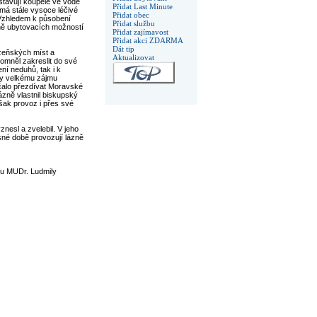
stavují koupele ve vodě
Přidat Last Minute
má stále vysoce léčivé
Přidat obec
. Vzhledem k působení
Přidat službu
ně ubytovacích možností
Přidat zajímavost
Přidat akci ZDARMA
Dát tip
zeňských míst a
Aktualizovat
omněl zakreslit do své
ní neduhů, tak i k
ily velkému zájmu
čalo přezdívat Moravské
ázně vlastnil biskupský
šak provoz i přes své
nesl a zvelebil. V jeho
asné době provozují lázně
tou MUDr. Ludmily