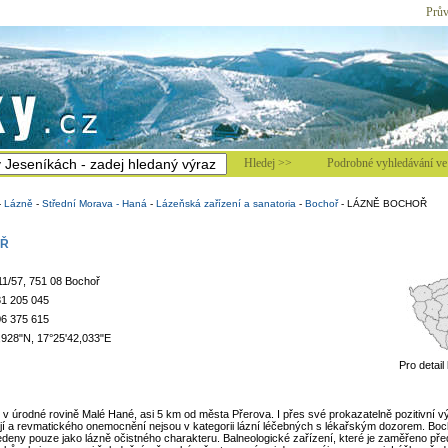
Prův
Hledej >>
Podrobné vyhledávání ve 
-
Lázně
-
Střední Morava - Haná
-
Lázeňská zařízení a sanatoria
-
Bochoř
-
LÁZNĚ BOCHOŘ
OŘ
1/57, 751 08 Bochoř
1 205 045
6 375 615
,928"N, 17°25'42,033"E
Pro detail
 v úrodné rovině Malé Hané, asi 5 km od města Přerova. I přes své prokazatelně pozitivní 
í a revmatického onemocnění nejsou v kategorii lázní léčebných s lékařským dozorem. Boc
eny pouze jako lázně očistného charakteru. Balneologické zařízení, které je zaměřeno před