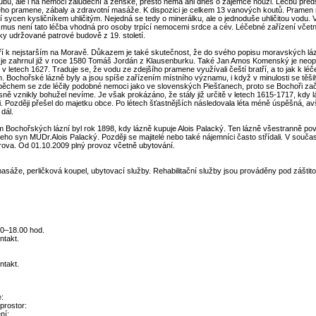
ů, ale i na nemoci žaludeční a ženské, přesto nemá ani dnes o zájemce nouzi. Léčbu před
tého pramene, zábaly a zdravotní masáže. K dispozici je celkem 13 vanových koutů. Pramen 
í sycen kysličníkem uhličitým. Nejedná se tedy o minerálku, ale o jednoduše uhličitou vodu
smus není tato léčba vhodná pro osoby trpící nemocemi srdce a cév. Léčebné zařízení včet
ky udržované patrové budově z 19. století.
í k nejstarším na Moravě. Důkazem je také skutečnost, že do svého popisu moravských lá
je zahrnul již v roce 1580 Tomáš Jordán z Klausenburku. Také Jan Amos Komenský je neop
 letech 1627. Traduje se, že vodu ze zdejšího pramene využívali čeští bratří, a to jak k léče
. Bochořské lázně byly a jsou spíše zařízením místního významu, i když v minulosti se těš
ěchem se zde léčily podobné nemoci jako ve slovenských Piešťanech, proto se Bochoři za
ně vznikly bohužel nevíme. Je však prokázáno, že stály již určitě v letech 1615-1717, kdy l
i. Později přešel do majetku obce. Po létech šťastnějších následovala léta méně úspěšná, av
dál.
 Bochořských lázní byl rok 1898, kdy lázně kupuje Alois Palacký. Ten lázně všestranně povz
jeho syn MUDr.Alois Palacký. Později se majitelé nebo také nájemníci často střídali. V souč
ova. Od 01.10.2009 plný provoz včetně ubytování.
masáže, perličková koupel, ubytovací služby. Rehabilitační služby jsou prováděny pod zášti
00–18.00 hod.
ntakt.
ntakt.
:
prostor:
ní: