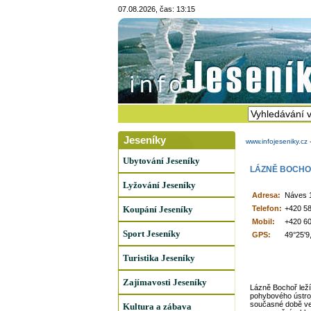
07.08.2026, čas: 13:15
Jeseníky
www.infojeseniky.cz
Ubytování Jeseníky
LÁZNĚ BOCH
Lyžování Jeseníky
Adresa:
Náves 1
Koupání Jeseníky
Telefon:
+420 58
Mobil:
+420 60
Sport Jeseníky
GPS:
49°25'9
Turistika Jeseníky
Zajímavosti Jeseníky
Lázně Bochoř leží
pohybového ústroj
současné době ved
Kultura a zábava