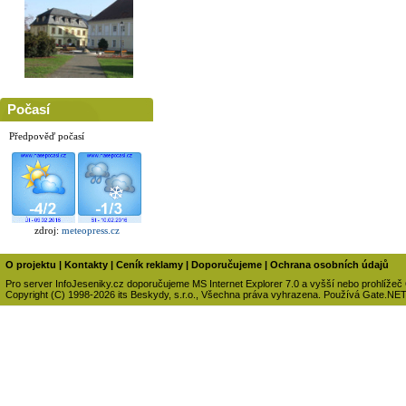
Počasí
Předpověď počasí
zdroj:
meteopress.cz
O projektu
|
Kontakty
|
Ceník reklamy
|
Doporučujeme
|
Ochrana osobních údajů
Pro server InfoJeseniky.cz doporučujeme MS Internet Explorer 7.0 a vyšší nebo prohlížeč
Copyright (C) 1998-2026 its Beskydy, s.r.o., Všechna práva vyhrazena. Používá Gate.NE