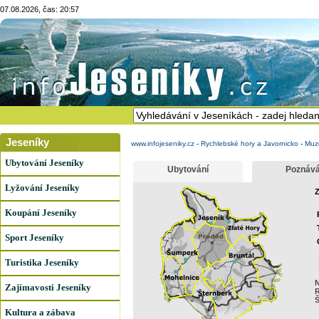
07.08.2026, čas: 20:57
Jeseníky
www.infojeseniky.cz
-
Rychlebské hory a Javornicko
-
Muz
Ubytování Jeseníky
Ubytování
Poznává
Lyžování Jeseníky
Z
Koupání Jeseníky
Sport Jeseníky
Turistika Jeseníky
N
Zajímavosti Jeseníky
R
Š
Kultura a zábava