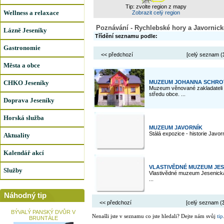
Tip: zvolte region z mapy
Wellness a relaxace
Zobrazit celý region
Poznávání - Rychlebské hory a Javornick
Lázně Jeseníky
Třídění seznamu podle:
Gastronomie
<< předchozí
[celý seznam (
Města a obce
CHKO Jeseníky
MUZEUM JOHANNA SCHROT
Muzeum věnované zakladateli 
středu obce. ...
Doprava Jeseníky
Horská služba
MUZEUM JAVORNÍK
Stálá expozice - historie Javo
Aktuality
Kalendář akcí
VLASTIVĚDNÉ MUZEUM JE
Služby
Vlastivědné muzeum Jesenicka
...
Náhodný tip
<< předchozí
[celý seznam (
BÝVALÝ PANSKÝ DVŮR V
Nenašli jste v seznamu co jste hledali? Dejte nám svůj
tip
BRUNTÁLE