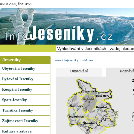
06.08.2026, čas: 4:58
Jeseníky
www.infojeseniky.cz
-
Muzea
Ubytování Jeseníky
Ubytování
Poznává
Lyžování Jeseníky
Z
Koupání Jeseníky
Sport Jeseníky
Turistika Jeseníky
Z
R
Zajímavosti Jeseníky
-
Kultura a zábava