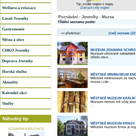
Tip: zvolte region z mapy
Wellness a relaxace
Zobrazit celý region
Poznávání - Jeseníky - Muzea
Lázně Jeseníky
Třídění seznamu podle:
Gastronomie
<< předchozí
[celý seznam (
22
Města a obce
CHKO Jeseníky
MUZEUM JOHANNA SCHROT
Muzeum věnované zakladateli 
středu obce. ...
Doprava Jeseníky
Horská služba
MĚSTSKÉ MINIMUSEUM AN
Městské minimuseum se nachá
Aktuality
museu i zde ...
Kalendář akcí
MĚSTSKÉ MUZEUM KRÁLÍK
Muzeum nemusí mít vždy jenom
Služby
...
Náhodný tip
MĚSTSKÉ MUZEUM KRNOV
Městské muzeum Krnov je organ
KOSÁRNA KARLOVICE
...