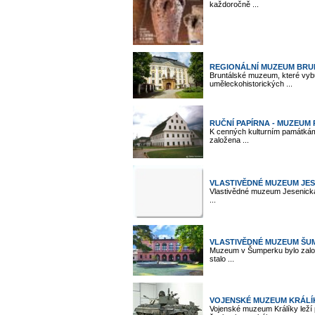
každoročně ...
REGIONÁLNÍ MUZEUM BRU
Bruntálské muzeum, které vybu
uměleckohistorických ...
RUČNÍ PAPÍRNA - MUZEUM 
K cenných kulturním památkám 
založena ...
VLASTIVĚDNÉ MUZEUM JE
Vlastivědné muzeum Jesenicka
...
VLASTIVĚDNÉ MUZEUM ŠU
Muzeum v Šumperku bylo zalo
stalo ...
VOJENSKÉ MUZEUM KRÁLÍ
Vojenské muzeum Králíky leží