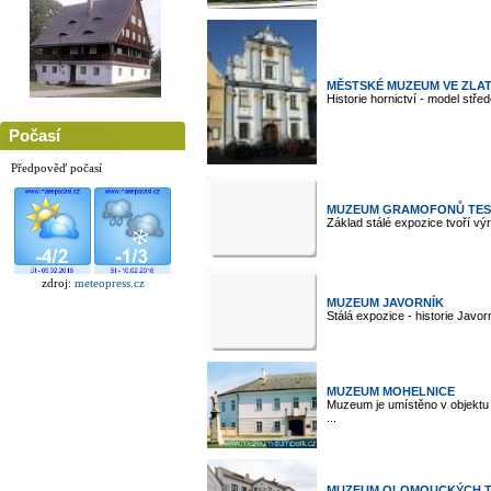
MĚSTSKÉ MUZEUM VE ZLA
Historie hornictví - model střed
Počasí
Předpověď počasí
MUZEUM GRAMOFONŮ TESL
Základ stálé expozice tvoří vý
zdroj:
meteopress.cz
MUZEUM JAVORNÍK
Stálá expozice - historie Javo
MUZEUM MOHELNICE
Muzeum je umístěno v objektu b
...
MUZEUM OLOMOUCKÝCH TV