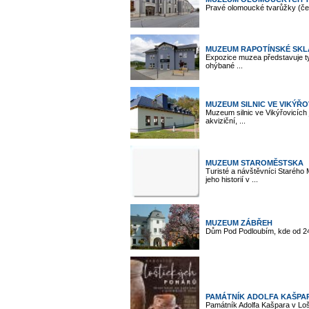
Pravé olomoucké tvarůžky (čes
MUZEUM RAPOTÍNSKÉ SK
Expozice muzea představuje t
ohýbané ...
MUZEUM SILNIC VE VIKÝŘO
Muzeum silnic ve Vikýřovicích
akviziční, ...
MUZEUM STAROMĚSTSKA
Turisté a návštěvníci Starého
jeho historií v ...
MUZEUM ZÁBŘEH
Dům Pod Podloubím, kde od 24.
PAMÁTNÍK ADOLFA KAŠPAR
Památník Adolfa Kašpara v Loš