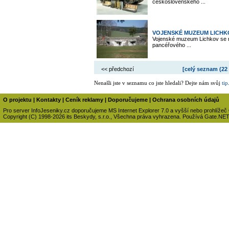
československého ...
VOJENSKÉ MUZEUM LICHK
Vojenské muzeum Lichkov se na
pancéřového ...
<< předchozí
[celý seznam (
22
Nenašli jste v seznamu co jste hledali? Dejte nám svůj
tip
O projektu
|
Kontakty
|
Ceník reklamy
|
Doporučujeme
|
Ochrana osobních údajů
Pro server InfoJeseniky.cz doporučujeme MS Internet Explorer 7.0 a vyšší nebo prohlížeč
Copyright (C) 1998-2026 its Beskydy, s.r.o., Všechna práva vyhrazena. Používá Gate.NE