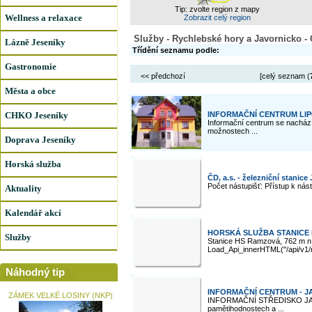
Tip: zvolte region z mapy
Wellness a relaxace
Zobrazit celý region
Služby - Rychlebské hory a Javornicko -
Lázně Jeseníky
Třídění seznamu podle:
Gastronomie
<< předchozí
[celý seznam (
Města a obce
CHKO Jeseníky
INFORMAČNÍ CENTRUM LI
Informační centrum se nachází
možnostech ...
Doprava Jeseníky
Horská služba
ČD, a.s. - železniční stanice
Počet nástupišť: Přístup k nást
Aktuality
Kalendář akcí
HORSKÁ SLUŽBA STANICE
Služby
Stanice HS Ramzová, 762 m n. m
Load_Api_innerHTML("/api/v1/re
Náhodný tip
INFORMAČNÍ CENTRUM - J
ZÁMEK VELKÉ LOSINY (NKP)
INFORMAČNÍ STŘEDISKO JAVOR
pamětihodnostech a ...