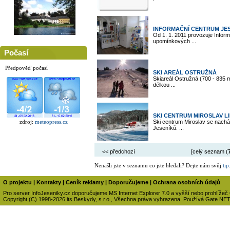
INFORMAČNÍ CENTRUM JE
Od 1. 1. 2011 provozuje Inform
upomínkových ...
Počasí
Předpověď počasí
SKI AREÁL OSTRUŽNÁ
Skiareál Ostružná (700 - 835 
délkou ...
SKI CENTRUM MIROSLAV L
zdroj:
meteopress.cz
Ski centrum Miroslav se nacház
Jeseníků. ...
<< předchozí
[celý seznam (
Nenašli jste v seznamu co jste hledali? Dejte nám svůj
tip
O projektu
|
Kontakty
|
Ceník reklamy
|
Doporučujeme
|
Ochrana osobních údajů
Pro server InfoJeseniky.cz doporučujeme MS Internet Explorer 7.0 a vyšší nebo prohlížeč
Copyright (C) 1998-2026 its Beskydy, s.r.o., Všechna práva vyhrazena. Používá Gate.NE