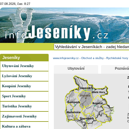
07.08.2026, čas: 8:27
Jeseníky
www.infojeseniky.cz
-
Obchod a služby
-
Rychlebské hory 
Ubytování Jeseníky
Ubytování
Poznává
Lyžování Jeseníky
Z
Koupání Jeseníky
Sport Jeseníky
Turistika Jeseníky
Z
Zajímavosti Jeseníky
N
Kultura a zábava