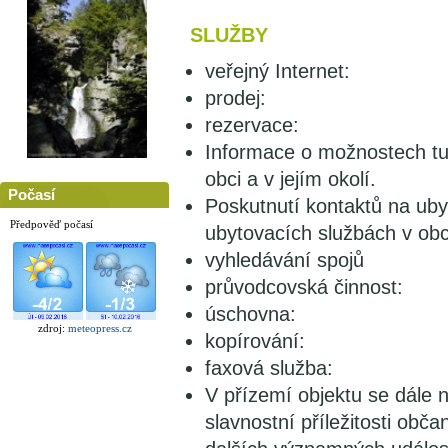
SLUŽBY
veřejný Internet:
prodej:
rezervace:
Informace o možnostech turi
obci a v jejím okolí.
Počasí
Poskutnutí kontaktů na ubyt
Předpověď počasí
ubytovacích službách v obc
vyhledávání spojů
průvodcovská činnost:
úschovna:
zdroj:
meteopress.cz
kopírování:
faxová služba:
V přízemí objektu se dále n
slavnostní příležitosti obč