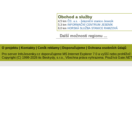
Obchod a služby
4,5 km
ČD, a.s. - železniční stanice Jeseník
5,3 km
INFORMAČNÍ CENTRUM JESENÍK
6,0 km
HORSKÁ SLUŽBA STANICE RAMZOVÁ
Další možnosti regionu ...
O projektu
|
Kontakty
|
Ceník reklamy
|
Doporučujeme
|
Ochrana osobních údajů
Pro server InfoJeseniky.cz doporučujeme MS Internet Explorer 7.0 a vyšší nebo prohlížeč
Copyright (C) 1998-2026 its Beskydy, s.r.o., Všechna práva vyhrazena. Používá Gate.NE