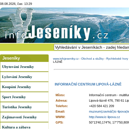
08.08.2026, čas: 13:29
Jeseníky
www.infojeseniky.cz
-
Obchod a služby
-
Rychlebské hory 
LÁZNĚ
Ubytování Jeseníky
Lyžování Jeseníky
INFORMAČNÍ CENTRUM LIPOVÁ-LÁZNĚ
Koupání Jeseníky
Místo:
Informační centrum - multifu
Sport Jeseníky
Adresa:
Lipová-lázně 476, 790 61 Li
Telefon:
+420 584 421 209
Turistika Jeseníky
Email:
muzeum(zavináč)ic-lipova(t
Zajímavosti Jeseníky
WWW:
http://www.ic-lipova.cz
GPS:
50°13'40,174"N, 17°7'50,809
Kultura a zábava