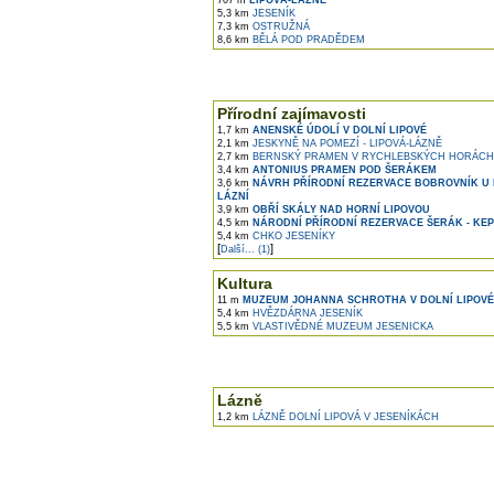
707 m
LIPOVÁ-LÁZNĚ
5,3 km
JESENÍK
7,3 km
OSTRUŽNÁ
8,6 km
BĚLÁ POD PRADĚDEM
Přírodní zajímavosti
1,7 km
ANENSKÉ ÚDOLÍ V DOLNÍ LIPOVÉ
2,1 km
JESKYNĚ NA POMEZÍ - LIPOVÁ-LÁZNĚ
2,7 km
BERNSKÝ PRAMEN V RYCHLEBSKÝCH HORÁCH
3,4 km
ANTONIUS PRAMEN POD ŠERÁKEM
3,6 km
NÁVRH PŘÍRODNÍ REZERVACE BOBROVNÍK U 
LÁZNÍ
3,9 km
OBŘÍ SKÁLY NAD HORNÍ LIPOVOU
4,5 km
NÁRODNÍ PŘÍRODNÍ REZERVACE ŠERÁK - KE
5,4 km
CHKO JESENÍKY
[
]
Další... (1)
Kultura
11 m
MUZEUM JOHANNA SCHROTHA V DOLNÍ LIPOVÉ
5,4 km
HVĚZDÁRNA JESENÍK
5,5 km
VLASTIVĚDNÉ MUZEUM JESENICKA
Lázně
1,2 km
LÁZNĚ DOLNÍ LIPOVÁ V JESENÍKÁCH