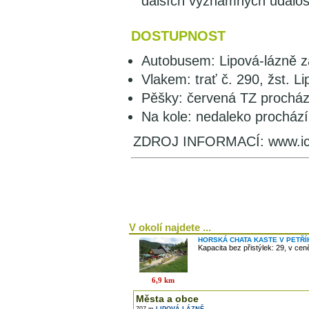
dalších významných událost
DOSTUPNOST
Autobusem: Lipová-lázně za
Vlakem: trať č. 290, žst. L
Pěšky: červená TZ procház
Na kole: nedaleko prochází 
ZDROJ INFORMACÍ: www.ic-
V okolí najdete ...
HORSKÁ CHATA KASTE V PETŘ
Kapacita bez přistýlek: 29, v ce
6,9 km
Města a obce