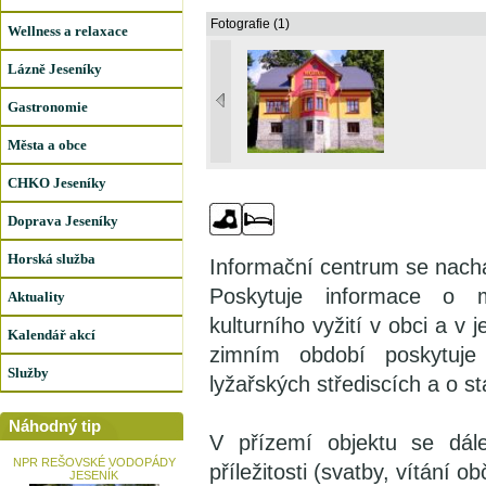
Fotografie (1)
Wellness a relaxace
Lázně Jeseníky
Gastronomie
Města a obce
CHKO Jeseníky
Doprava Jeseníky
Horská služba
Informační centrum se nachá
Poskytuje informace o mo
Aktuality
kulturního vyžití v obci a v 
Kalendář akcí
zimním období poskytuj
Služby
lyžařských střediscích a o s
Náhodný tip
V přízemí objektu se dále
NPR REŠOVSKÉ VODOPÁDY
příležitosti (svatby, vítání o
JESENÍK