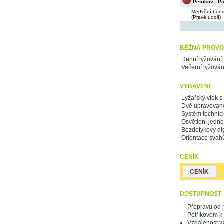
Petříkov - P
Medvědí bouda
(Pravé údolí)
BĚŽNÁ PROVO
Denní lyžování
Večerní lyžován
VYBAVENÍ
Lyžařský vlek s
Dvě upravované
Systém technic
Osvětlení jedné
Bezdotykový dig
Orientace svah
CENÍK
CENÍK
DOSTUPNOST
Přepravu od n
Petříkovem k 
Vzdálenost v