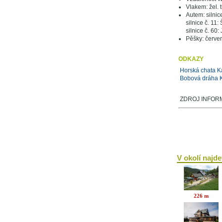
Vlakem: žel. 
Autem: silni
silnice č. 11
silnice č. 60
Pěšky: červe
ODKAZY
Horská chata K
Bobová dráha 
ZDROJ INFORMA
V okolí najdet
226 m