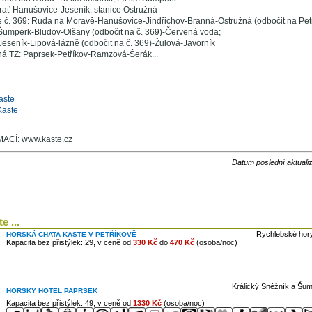
trať Hanušovice-Jeseník, stanice Ostružná
ce č. 369: Ruda na Moravě-Hanušovice-Jindřichov-Branná-Ostružná (odbočit na Petř
: Šumperk-Bludov-Olšany (odbočit na č. 369)-Červená voda;
: Jeseník-Lipová-lázně (odbočit na č. 369)-Žulová-Javorník
ná TZ: Paprsek-Petříkov-Ramzová-Šerák...
aste
Kaste
CÍ: www.kaste.cz
Datum poslední aktuali
e ...
Rychlebské hory
HORSKÁ CHATA KASTE V PETŘÍKOVĚ
Kapacita bez přistýlek: 29, v ceně od
330 Kč
do
470 Kč
(osoba/noc)
Králický Sněžník a Šum
HORSKY HOTEL PAPRSEK
Kapacita bez přistýlek: 49, v ceně od
1330 Kč
(osoba/noc)