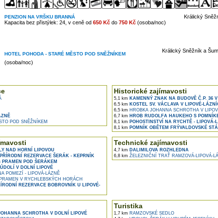
Králický Sněž
PENZION NA VRŠKU BRANNÁ
Kapacita bez přistýlek: 24, v ceně od
650 Kč
do
750 Kč
(osoba/noc)
Králický Sněžník a Šum
HOTEL POHODA - STARÉ MĚSTO POD SNĚŽNÍKEM
(osoba/noc)
ce
Historické zajímavosti
Á
5,1 km
KAMENNÝ ZNAK NA BUDOVĚ Č.P. 36 V
6,5 km
KOSTEL SV. VÁCLAVA V LIPOVÉ-LÁZN
6,5 km
HROBKA JOHANNA SCHROTHA V LIPOV
ÁZNĚ
6,7 km
HROB RUDOLFA HAUKEHO S POMNÍKE
STO POD SNĚŽNÍKEM
8,1 km
POHOSTINSTVÍ NA RYCHTĚ - LIPOVÁ-
8,1 km
POMNÍK OBĚTEM FRÝVALDOVSKÉ STÁV
ímavosti
Technické zajímavosti
LY NAD HORNÍ LIPOVOU
4,7 km
DALIMILOVA ROZHLEDNA
PŘÍRODNÍ REZERVACE ŠERÁK - KEPRNÍK
6,8 km
ŽELEZNIČNÍ TRAŤ RAMZOVÁ-LIPOVÁ-L
 PRAMEN POD ŠERÁKEM
ÚDOLÍ V DOLNÍ LIPOVÉ
A POMEZÍ - LIPOVÁ-LÁZNĚ
PRAMEN V RYCHLEBSKÝCH HORÁCH
ÍRODNÍ REZERVACE BOBROVNÍK U LIPOVÉ-
Turistika
OHANNA SCHROTHA V DOLNÍ LIPOVÉ
1,7 km
RAMZOVSKÉ SEDLO