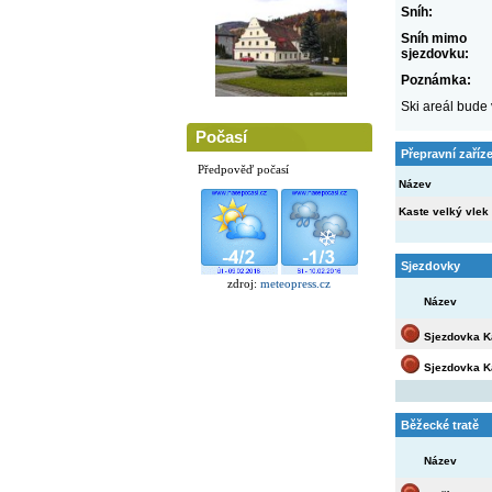
Sníh:
Sníh mimo
sjezdovku:
Poznámka:
Ski areál bude
Počasí
Přepravní zaříz
Předpověď počasí
Název
Kaste velký vlek
Sjezdovky
zdroj:
meteopress.cz
Název
Sjezdovka Ka
Sjezdovka Ka
Běžecké tratě
Název