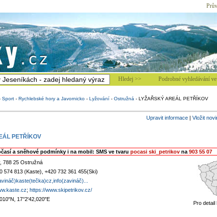
Prův
Hledej >>
Podrobné vyhledávání ve 
-
Sport
-
Rychlebské hory a Javornicko
-
Lyžování
-
Ostružná
-
LYŽAŘSKÝ AREÁL PETŘÍKOV
Upravit informace
|
Vložit nov
EÁL PETŘÍKOV
očasí a sněhové podmínky i na mobil: SMS ve tvaru
pocasi ski_petrikov
na
903 55 07
v, 788 25 Ostružná
0 574 813 (Kaste), +420 732 361 455(Ski)
vináč)kaste(tečka)cz,info(zavináč)...
ww.kaste.cz
;
https://www.skipetrikov.cz/
,010"N, 17°2'42,020"E
Pro detail