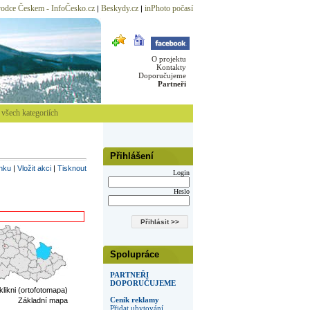
odce Českem - InfoČesko.cz
Beskydy.cz
inPhoto počasí
|
|
O projektu
Kontakty
Doporučujeme
Partneři
všech kategoriích
Přihlášení
inku
|
Vložit akci
|
Tisknout
Login
Heslo
Spolupráce
PARTNEŘI
DOPORUČUJEME
 klikni (ortofotomapa)
Ceník reklamy
Základní mapa
Přidat ubytování