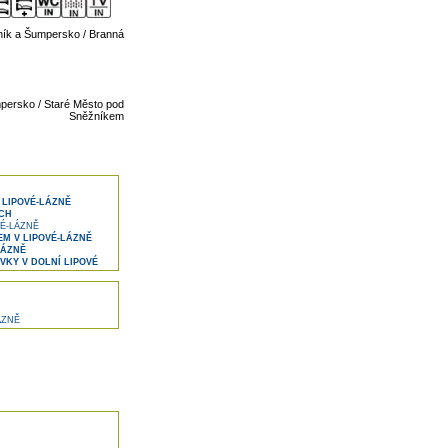
ník a Šumpersko / Branná
persko / Staré Město pod
Sněžníkem
 LIPOVÉ-LÁZNĚ
ÍCH
É-LÁZNĚ
M V LIPOVÉ-LÁZNĚ
LÁZNĚ
KY V DOLNÍ LIPOVÉ
ÁZNĚ