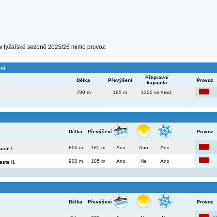
 v lyžařské sezoně 2025/26 mimo provoz.
ení
Přepravní
Délka
Převýšení
Provoz
kapacita
700 m
185 m
1300 os./hod.
Délka
Převýšení
Provoz
800 m
185 m
Ano
Ano
Ano
ste I.
900 m
185 m
Ano
Ne
Ano
ste II.
Délka
Převýšení
Provoz