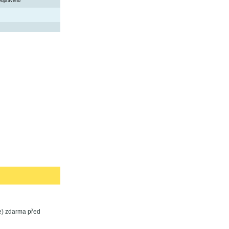
eupraveno
ře) zdarma před