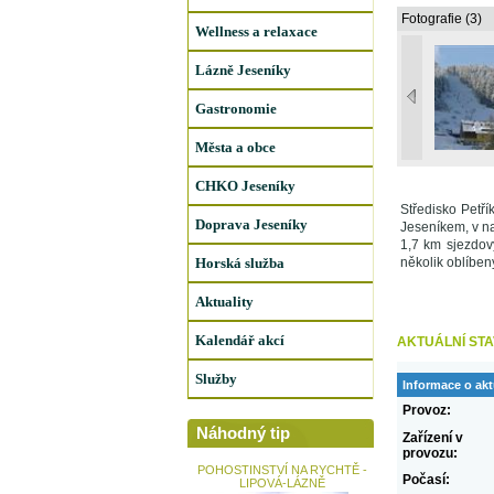
Fotografie (3)
Wellness a relaxace
Lázně Jeseníky
Gastronomie
Města a obce
CHKO Jeseníky
Středisko Petří
Doprava Jeseníky
Jeseníkem, v n
1,7 km sjezdový
Horská služba
několik oblíben
Aktuality
Kalendář akcí
AKTUÁLNÍ STA
Služby
Informace o akt
Provoz:
Náhodný tip
Zařízení v
provozu:
POHOSTINSTVÍ NA RYCHTĚ -
Počasí:
LIPOVÁ-LÁZNĚ