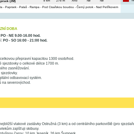
9 km
276 m
Ano
Ne
Ne
n
aprsek (JM)
 - Paprsek - Palaš - Rampa - Pod Cisařskou boudou - Černý potok - Nad Petříkovem
ZNÍ DOBA
:
PO - NE 9.00-16.00 hod.
í:
PO - SO 16:00 - 21:00 hod.
 celkovou přepravní kapacitou 1300 osob/hod.
 sjezdovky o celkové délce 1700 m.
kého zasněžování.
 sjezdovky.
itální odbavovací systém.
ů na severovýchod.
ejbližší vlakové zastávky Ostružná (3 km) a od centrálního parkoviště (pro sjezda
vlekům zajišťuji skibusy.
zdušnou čarou: 10 km Jeseník, 26 km Šumperk