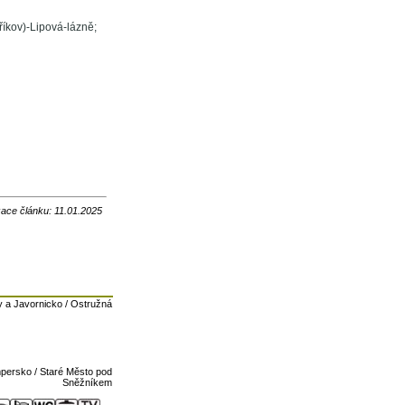
íkov)-Lipová-lázně;
zace článku: 11.01.2025
 a Javornicko / Ostružná
persko / Staré Město pod
Sněžníkem