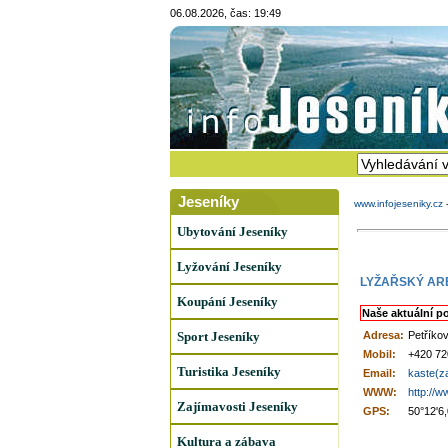
06.08.2026, čas: 19:49
Jeseníky
www.infojeseniky.cz
Ubytování Jeseníky
Lyžování Jeseníky
LYŽAŘSKÝ AR
Koupání Jeseníky
Naše aktuální p
Sport Jeseníky
Adresa:
Petříko
Mobil:
+420 72
Turistika Jeseníky
Email:
kaste(za
WWW:
http://w
Zajímavosti Jeseníky
GPS:
50°12'6
Kultura a zábava