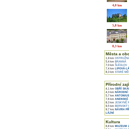
4,0 km
5,8 km
8,3 km
Města a ob
1,9 km
OSTRUŽN
5,4 km
BRANNÁ
7,0 km
ŠLÉGLOV
7,4 km
LIPOVÁ-L
8,3 km
STARÉ MĚ
Přírodní zaj
4,1 km
OBŘÍ SKÁ
4,3 km
NÁRODNÍ 
5,7 km
ANTONIUS
7,6 km
ANENSKÉ 
8,3 km
JESKYNĚ N
9,5 km
BERNSKÝ 
9,7 km
NÁVRH PŘ
LÁZNÍ
Kultura
6,8 km
MUZEUM J