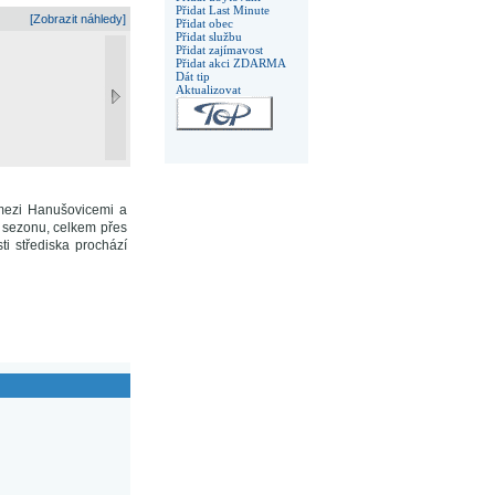
Přidat Last Minute
[Zobrazit náhledy]
Přidat obec
Přidat službu
Přidat zajímavost
Přidat akci ZDARMA
Dát tip
Aktualizovat
e mezi Hanušovicemi a
 sezonu, celkem přes
ti střediska prochází