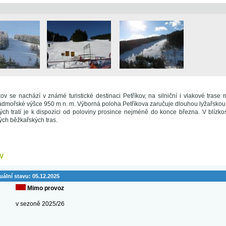
kov se nachází v známé turistické destinaci Petříkov, na silniční i vlakové tras
admořské výšce 950 m n. m. Výborná poloha Petříkova zaručuje dlouhou lyžařskou
ch tratí je k dispozici od poloviny prosince nejméně do konce března. V blízkos
ých běžkařských tras.
V
uální stavu:
05.12.2025
Mimo provoz
v sezoně 2025/26